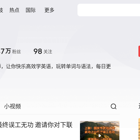
技
热点
国际
更多
.7
98
万
粉丝
关注
师，让你快乐高效学英语，玩转单词与语法，每日更
小视频
上联：国庆节武功山凭武功上山最终误工无功 邀请你对下联