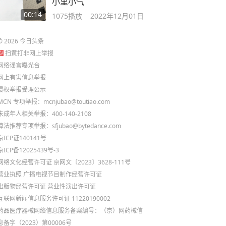
小里小气
00:14
1075
播放
2022年12月01日
©
2026
今日头条
扫黄打非网上举报
网络谣言曝光台
网上有害信息举报
侵权举报受理公示
MCN 专项举报：mcnjubao@toutiao.com
未成年人相关举报：400-140-2108
算法推荐专项举报：sfjubao@bytedance.com
京ICP证140141号
京ICP备12025439号-3
网络文化经营许可证 京网文〔2023〕3628-111号
营业执照
广播电视节目制作经营许可证
出版物经营许可证
营业性演出许可证
互联网新闻信息服务许可证 11220190002
药品医疗器械网络信息服务备案编号：（京）网药械信
息备字（2023）第00006号