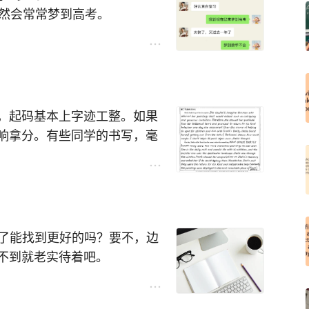
仍然会常常梦到高考。
参加高考。
崩溃。
实也很累。那时候，我们一起
到高考，想到毕业，瞬间热血
，起码基本上字迹工整。如果
的时候，我们又异常平静。我
响拿分。有些同学的书写，毫
同学一起在湖边散步，欣赏月
不到10分。
皮袋的试卷……
职了能找到更好的吗？要不，边
不到就老实待着吧。
多久呢？如果积蓄较多，倒是