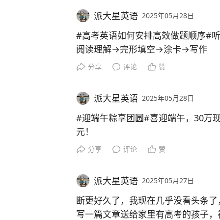
可以短期休息一下。
派大星英语
2025年05月28日
其实，最重要的是心态。这个世界的
#高考英语如何安排高效做题顺序#
几乎找不到“快乐的工作”，因为工作
阅读理解→完形填空→涂卡→写作
力，也许是同事之间或与领导之间有
分享
评论
赞
能爱上最好，如果爱不上，就当它是
最重要的。
派大星英语
2025年05月28日
#迎端午粽享团圆#
喜迎端午，30万
元！
分享
评论
赞
派大星英语
2025年05月27日
断更好久了，我现在几乎没看头条了
写一篇文章送给家里有高考的孩子，