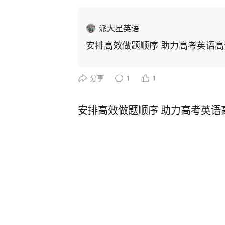
派大星英语
安排高效做题顺序 助力高考英语高
分享
1
1
安排高效做题顺序 助力高考英语
159
阅读
2
评论
2025年05月27日
派大星英语
2024年12月18日
#分享我的头条荣誉# 🤝我在头条累