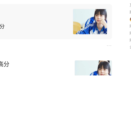
分
高分
计获得阅读量破100万啦！