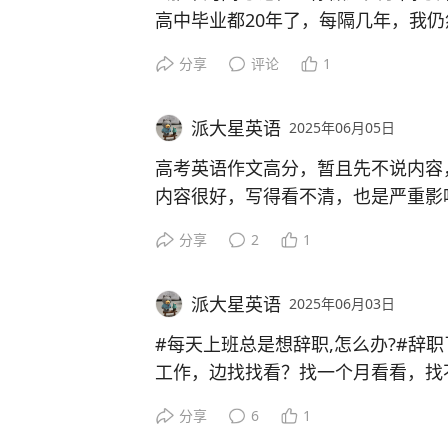
高中毕业都20年了，每隔几年，我
梦到学历被作废了，得重新读高中去
分享
评论
1
梦到数学特别难，做不完，急得快要
派大星英语
2025年06月05日
如果有梦想，高中生活很充实，但确
憧憬未来，虽有迷茫，但也坚定。想
高考英语作文高分，暂且先不说内容
沸腾，激动万分，但那一天真的到来
内容很好，写得看不清，也是严重影
们平静地走进考场，考完的晚上，跟
不夸张的说，就是抄参考范文，也拿
分享
2
1
色，第二天睡够了起来，卖掉了一蛇
派大星英语
2025年06月03日
#每天上班总是想辞职,怎么办?#辞
工作，边找找看？找一个月看看，找
分享
6
1
如果裸辞，辞职了不工作，积蓄能撑