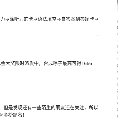
快乐是相对的，绝大多数人也
听力→涂听力的卡→语法填空→誊答案到答题卡→
就是有压力的，也许是KPI的压
意见分歧产生的压力……如果
养家糊口的一个手段，看破是
现金大奖限时派发中，合成粽子最高可得1666
，但是发现还有一些陌生的朋友还在关注，所以
祝金榜题名！