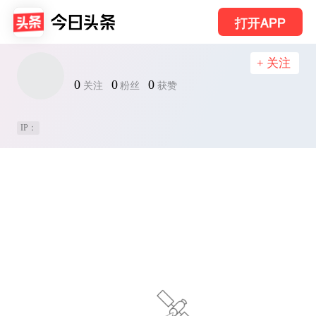
打开APP
+ 关注
0
0
0
关注
粉丝
获赞
IP：