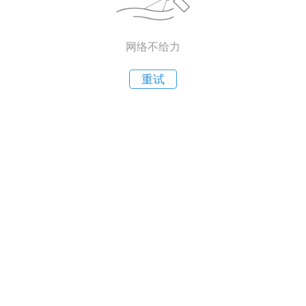
网络不给力
重试