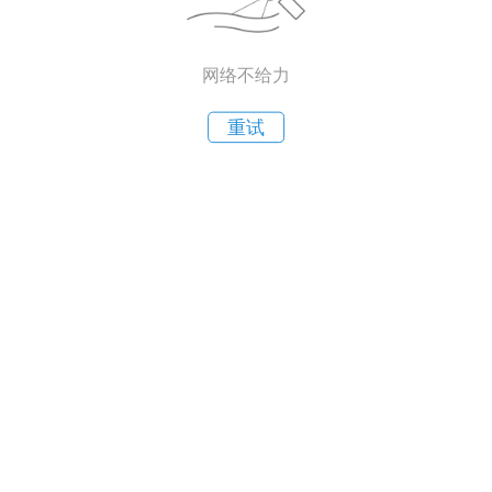
网络不给力
重试