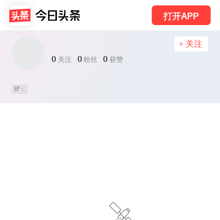
打开APP
+ 关注
0
0
0
关注
粉丝
获赞
IP：