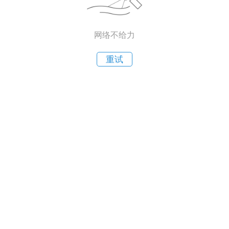
网络不给力
重试