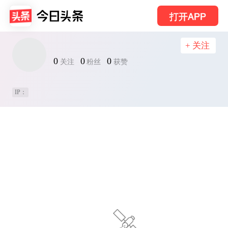
打开APP
+ 关注
0
0
0
关注
粉丝
获赞
IP：