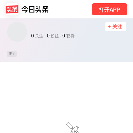
打开APP
+ 关注
0
0
0
关注
粉丝
获赞
IP：