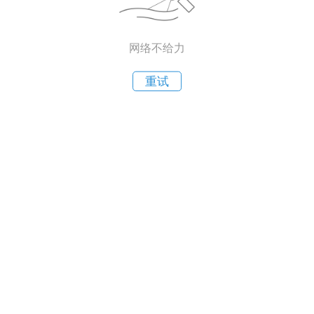
网络不给力
重试