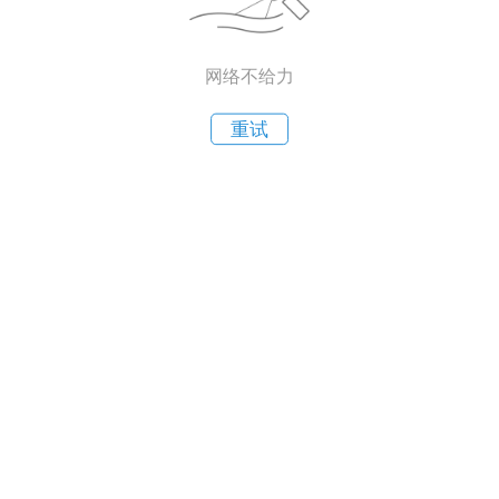
网络不给力
重试