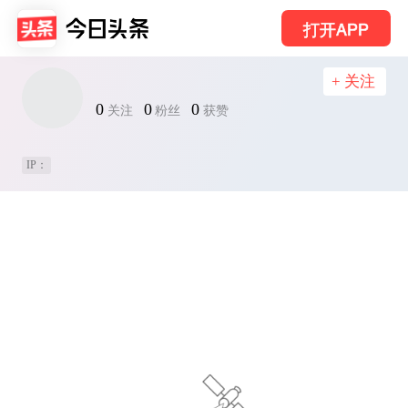
打开APP
+ 关注
0
0
0
关注
粉丝
获赞
IP：