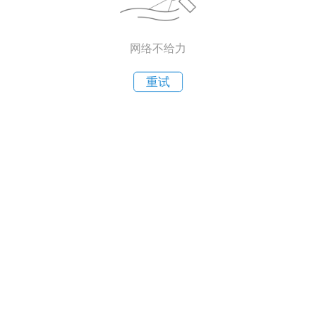
网络不给力
重试