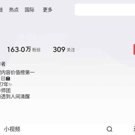
技
热点
国际
更多
163.0
309
万
粉丝
关注
作者
内容价值榜第一

‍🏫

年✨

师团

通透到人间清醒
小视频