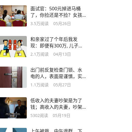
面试官：500元掉进马桶
了，你捡还是不捡？女孩
高情商回复被秒录
3.5万
阅读
05月26日
和亲家过了个年后我发
现：即便有300万, 儿子生
下来也是给别人养的
2.1万
阅读
04月13日
出门前反复检查门锁、水
电的人，表面是谨慎，实
则暴露了三种心理
1.1万
阅读
05月27日
低收入的夫妻吵架是为了
钱；高收入的夫妻，吵架
是因为一方太强势
5302
阅读
05月19日
上午被裁，中午退群，下