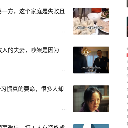
费的最低标准，要是遇到什么意
退休金，还有之前戒了烟酒攒下
补贴。
另一方，这个家庭是失败且
果也很不错，女儿会每天主动
轻时候的遗憾都补上。我知道，
节：生活设施方便，有水卡、
后，你就自由了。”
的水果很便宜等等。
收入的夫妻，吵架是因为一
牢笼，可是现在却发现，牢笼
一次离开家，做父母的难免心生
的那一抹亮色，但也是现实里
，觉得这样的家长“管控欲太
个习惯真的要命，很多人却
时候再看”：等有钱了再看；
感受到作为职场牛马的全勤紧张
看；等退休了再看……
。”
有时间，而是手头上总有比出
同事微信，打工人有资格成