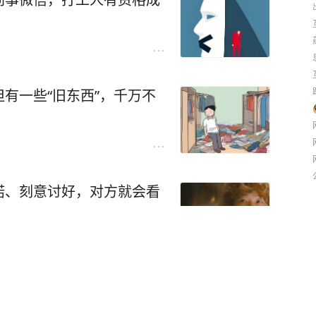
着，都要更加内向了。”
时候总是困在爱情和亲情之
一蹴而就的，这样不会和家里父
独寂寞。
过渡期很好的。”
无言，根本就没有多余的话可
情，还是在培养孩子的功利心
有一些“旧东西”，千万不
些没有实现的愿望？
身体和精气神已经不在，我们
来的实现又有什么作用呢？
离开过自己眼皮底下的孩子骤
诺、刻意讨好，对方就会看
的是个人对某件事的价值的认
来呢？
是大部分的人都会倾向于“报酬
多但需要等一阵子才能获得”。
不是说要想控制或者管教孩
手里还能有一条牵着孩子的风
不要因为可以立刻享受到亲情
知道你自己不会后悔呢？