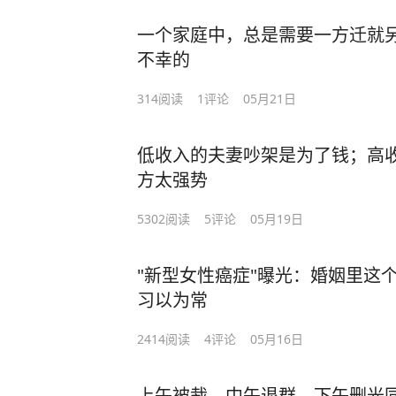
而每月的这2000元也只是一个生活
老伴握着陈阿姨的手对她说：“我的
外情况或是额外消费，家里也会随时
一个家庭中，总是需要一方迁就
来的一些钱，都在这里了。”
不幸的
这样的发放制度实施了一段时间，效
“你拿着钱，想去哪就去哪，把你年
314
阅读
1
评论
05月21日
联系，还会分享校园生活的种种小细
是我对不起你，这辈子苦了你了，往
有洗衣机；寝室的室友很友好；学校
低收入的夫妻吵架是为了钱；高
原以为是将要逃离困了自己一辈子的
曹先生说：“我女儿性格内向，她第
方太强势
里居然还有人真心地爱着自己。
牵挂。”
5302
阅读
5
评论
05月19日
这或许是爱情里最为珍贵、最为滚烫
可评论区里的网友却纷纷表示看不惯
最无奈最心酸的忏悔。
"新型女性癌症"曝光：婚姻里这
强”。
习以为常
回顾很多人的一生，似乎一直在说“到
“孩子大学一点都不快乐，只能提前
2414
阅读
4
评论
05月16日
等有时间了再看；等到孩子长大了再
感。”
“家长学不会放手，只能用钱锁住孩子
可实际上，也不是没有钱、也不是没
上午被裁，中午退群，下午删光