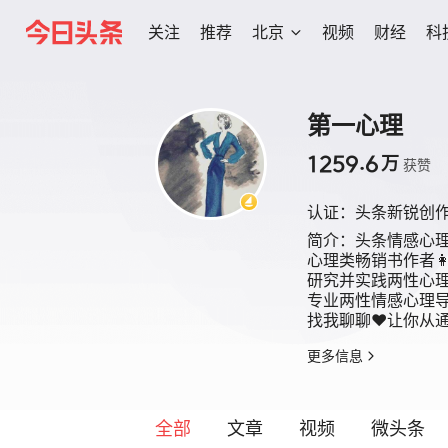
关注
推荐
北京
视频
财经
科
第一心理
1259.6
万
获赞
认证：
头条新锐创
简介：
头条情感心理
心理类畅销书作者👩🏻
研究并实践两性心理7
专业两性情感心理导
找我聊聊❤️让你从
更多信息
全部
文章
视频
微头条