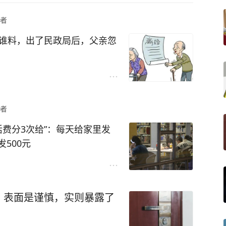
者
，谁料，出了民政局后，父亲忽
一个令人感慨的故事。
者
，生活算得上是安稳幸福。可是
的老伴离婚，没有什么大的矛
活费分3次给”：每天给家里发
铁了心要离婚。
500元
亲过到这个年纪了，为什么要
话题经常引发网友热议：
，表面是谨慎，实则暴露了
不起；给的太少又害怕孩子在
。不论儿女们怎么闹、怎么劝
是，一次性给了之后，孩子经
人都只有两个字：“离婚”。