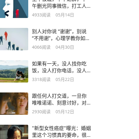
午删光同事微信，打工人
有资格成朋友吗？
4933
阅读
05月14日
别人对你说 “谢谢”，别说
“不用谢”，心理学教你如何
高情商回复
4066
阅读
04月30日
如果有一天，没人找你吃
饭，没人打你电话，没人
喊你聚会，恭喜你
3318
阅读
05月22日
跟任何人打交道，一旦你
唯唯诺诺、刻意讨好，对
方就会看不上你
2930
阅读
05月12日
"新型女性癌症"曝光：婚姻
里这个习惯真的要命，很