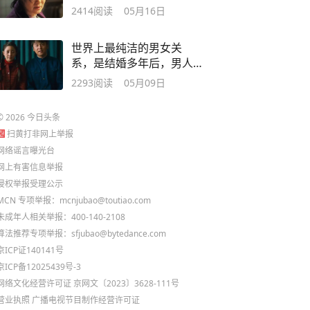
多人却习以为常
2414
阅读
05月16日
世界上最纯洁的男女关
系，是结婚多年后，男人
的不甘，女人的不弃
2293
阅读
05月09日
©
2026
今日头条
扫黄打非网上举报
网络谣言曝光台
网上有害信息举报
侵权举报受理公示
MCN 专项举报：mcnjubao@toutiao.com
未成年人相关举报：400-140-2108
算法推荐专项举报：sfjubao@bytedance.com
京ICP证140141号
京ICP备12025439号-3
网络文化经营许可证 京网文〔2023〕3628-111号
营业执照
广播电视节目制作经营许可证