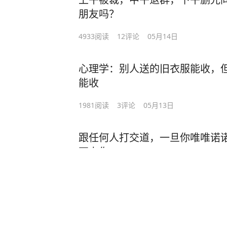
“武汉到仙桃才多远？内向成这样还管
去看看追寻自由更重要的事，年轻的
朋友吗？
可也有人说：“孩子的理财能力不是
中，被感情环绕，并不觉得有多么孤
母断联，也能慢慢培养独立性，有个
4933
阅读
12
评论
05月14日
可是年老之后孩子远去，和老伴相对
问题是，这样到底是在培养孩子的亲
心理学：别人送的旧衣服能收，但
以说，你会不会也想起年轻的时候那
呢？
能收
即使到了真正实现的时候，可年轻的
避免断联，是为人父母的担忧
1981
阅读
3
评论
05月13日
已经完全变成了另一个时代的人，迟
看着从小在身边长大，吃饭睡觉都没
跟任何人打交道，一旦你唯唯诺
心理学中有一个“时间贴现理论”，指
然离家，做父母的怎么可能放得下心
不上你
知会随着时间流逝而逐渐下降，也就
较少但尽早获得”，不会选择“报酬较
每天看见孩子发来的那一条消息，并
2930
阅读
10
评论
05月12日
子，而是想要托举孩子飞高的同时，
年轻的时候即使有着现实的压力，也
筝线，能让他们保持和父母的相连。
或爱情而放弃抗争，否则，你又怎么