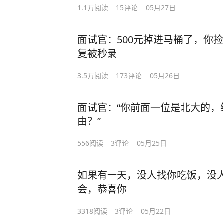
常就像“人间蒸发”了一样没了联系，
1.1万
阅读
15
评论
05月27日
双方都同意之下，民政局的手续也办
2025年9月份，有这样一个词条冲
面试官：500元掉进马桶了，你
后，陈阿姨才深深吐了一口气，说：
新的解法。
复被秒录
去上中学的，可是家里不同意，硬是
湖北的曹先生送第一次离家的女儿上大
3.5万
阅读
173
评论
05月26日
“我没办法，这么多年，不是在照顾
样的生活费发放制度：
天抠搜计算着几块几毛钱，天天就在
面试官：“你前面一位是北大的，
每月生活费2000元，但不是月初一次
由？”
陈阿姨年轻的时候也曾想出去闯一闯
20号各转500元，剩下的500元则是
棒，这么多年来，看着眼角眉梢逐渐
556
阅读
3
评论
05月25日
一生，她想去看看山川湖海，就算死
得到“全勤奖”也需条件，就是女儿要
子的家里。
是一个标点符号、一句话、一张图片
如果有一天，没人找你吃饭，没
会，恭喜你
老伴沉默着听完，却从衣服口袋里颤
只要发了消息，让家里人知道她在外
层层打开，里面是两张存折和一沓百
3318
阅读
3
评论
05月22日