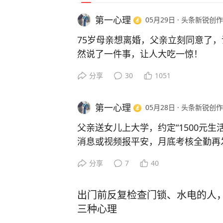
第一心理
05月29日
·
头条新锐创作
75岁母亲想离婚，父亲立刻同意了
然说了一件事，让人大吃一惊！
分享
30
1051
前段时间，在社交媒体上看到了这么
第一心理
05月28日
·
头条新锐创作
陈阿姨今年已经75岁了，有儿有女
她却在古稀之年，突然提出要和自己
父亲送女儿上大学，约定“1500元生
盾和争吵，也没有出轨小三，可就是
消息或视频报平安，月底考核全勤再发
分享
7
40
儿女们都无法理解，觉得母亲都跟父
“如何给家里的大学生发生活费”这个
在这个时候提出离婚呢？
出门前反复检查门锁、水电的人
给的太多了怕孩子学坏，自己也负担
可谁知道，陈阿姨的老伴点头同意了
三种心理
学校不够用，被同学歧视。更重要的
说、怎么寻找亲戚朋友来劝和，两位老