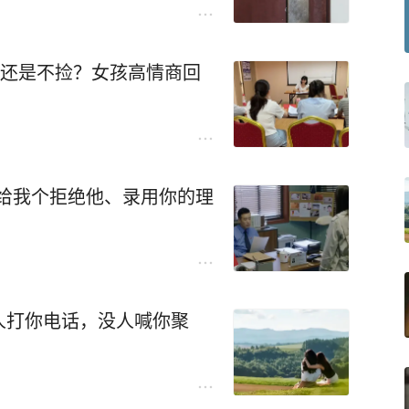
让家长无比担心。
的很快，离婚证拿到手里之
上热搜，给这个问题带来了一个
捡还是不捡？女孩高情商回
“十六岁的那一年，本来我是要
让我跟你们爸爸结了婚。”
学，就和女儿“拉钩”定下这
孩子，就是在照顾你们爸爸，天
家里和菜市场来回打转。”
给我个拒绝他、录用你的理
性转账，而是在1号、10号、
，可是现实却给了她迎头一
作为“全勤奖”在月底发放。
爬上皱纹，她不想就这样结束
在外面，也不愿困在活了一辈
每天给家里发一条消息，可以
、一段视频等等。
人打你电话，没人喊你聚
颤巍巍掏出一个布包来，布包
面平安，就算达成目标。
元大钞。