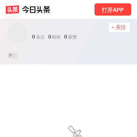
打开APP
+ 关注
0
0
0
关注
粉丝
获赞
IP：