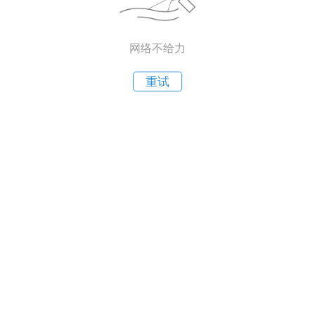
网络不给力
重试