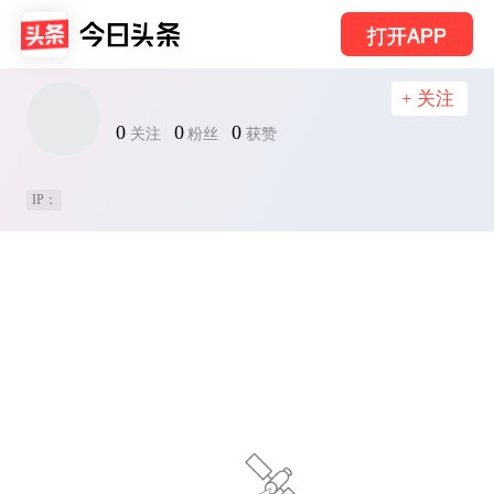
打开APP
+ 关注
0
0
0
关注
粉丝
获赞
IP：