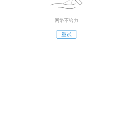
网络不给力
重试