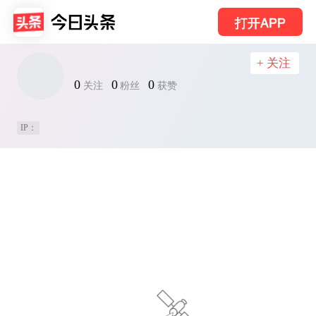
打开APP
+ 关注
0
0
0
关注
粉丝
获赞
IP：