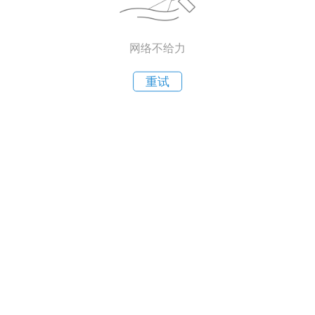
网络不给力
重试