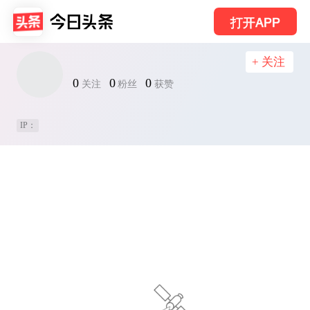
打开APP
+ 关注
0
0
0
关注
粉丝
获赞
IP：