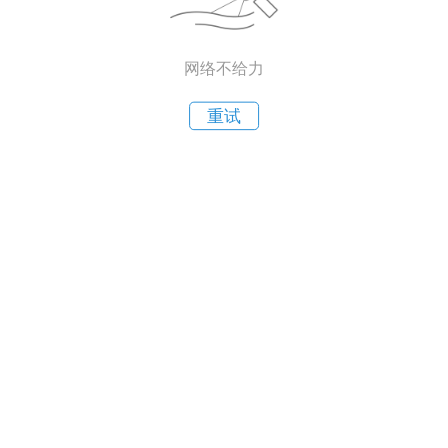
网络不给力
重试