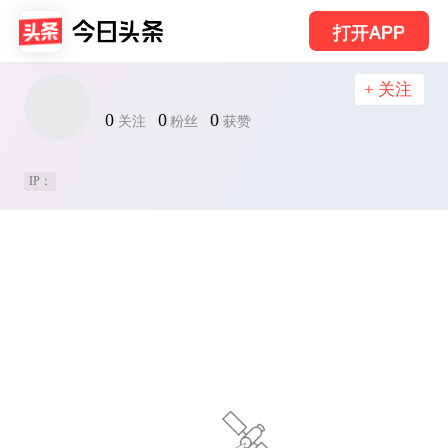
打开APP
+ 关注
0
0
0
关注
粉丝
获赞
IP：