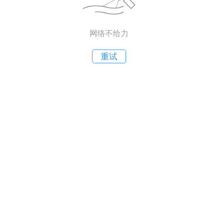
网络不给力
重试