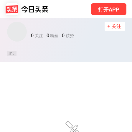
打开APP
+ 关注
0
0
0
关注
粉丝
获赞
IP：