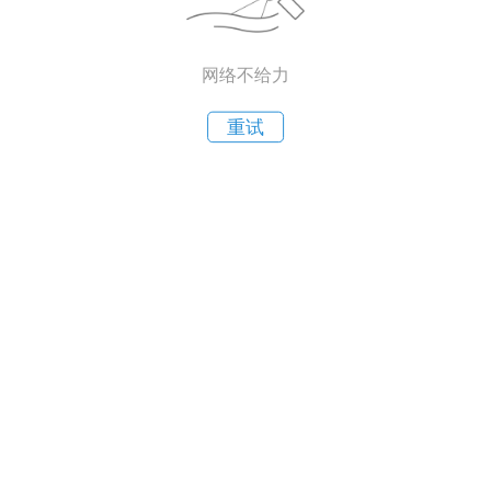
网络不给力
重试