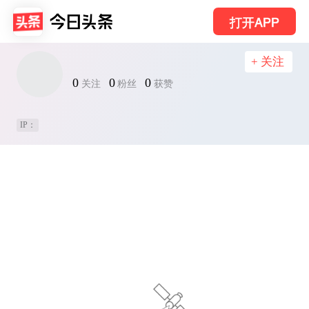
打开APP
+ 关注
0
0
0
关注
粉丝
获赞
IP：