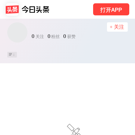
打开APP
+ 关注
0
0
0
关注
粉丝
获赞
IP：