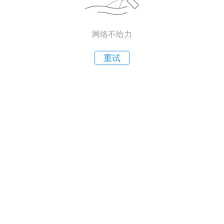
网络不给力
重试