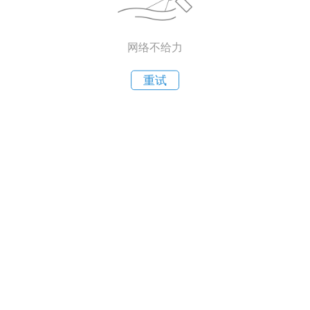
网络不给力
重试