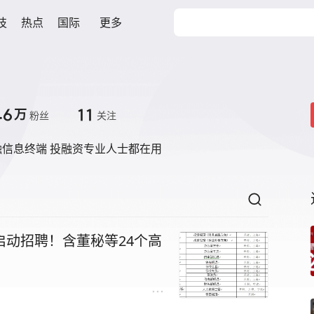
技
热点
国际
更多
.6
11
万
粉丝
关注
信息终端 投融资专业人士都在用
启动招聘！含董秘等24个高