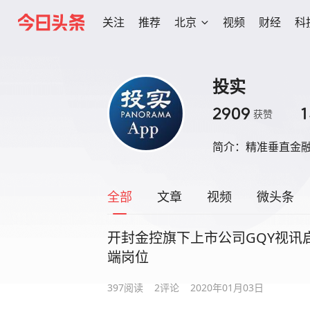
关注
推荐
北京
视频
财经
科
投实
2909
1
获赞
简介：
精准垂直金融
全部
文章
视频
微头条
开封金控旗下上市公司GQY视讯
端岗位
397
阅读
2
评论
2020年01月03日