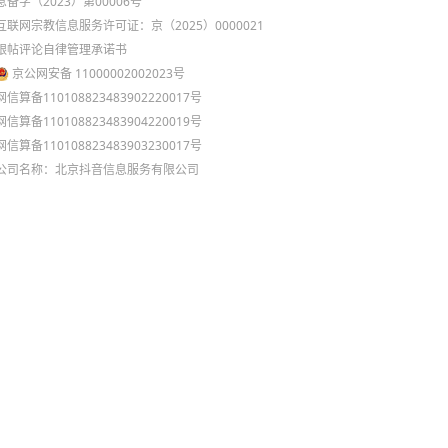
息备字（2023）第00006号
互联网宗教信息服务许可证：京（2025）0000021
跟帖评论自律管理承诺书
京公网安备 11000002002023号
网信算备110108823483902220017号
网信算备110108823483904220019号
网信算备110108823483903230017号
公司名称：北京抖音信息服务有限公司