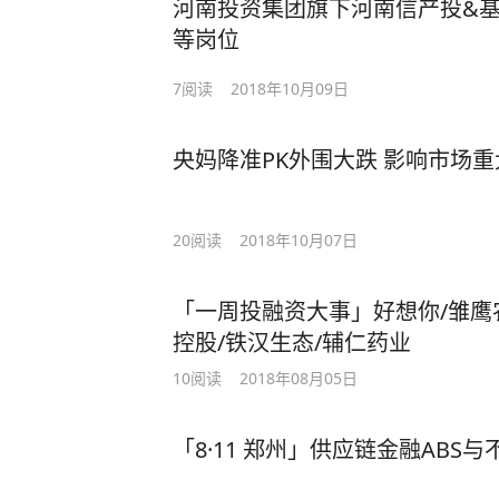
河南投资集团旗下河南信产投&基
等岗位
7
阅读
2018年10月09日
央妈降准PK外围大跌 影响市场
20
阅读
2018年10月07日
「一周投融资大事」好想你/雏鹰
控股/铁汉生态/辅仁药业
10
阅读
2018年08月05日
「8·11 郑州」供应链金融ABS与