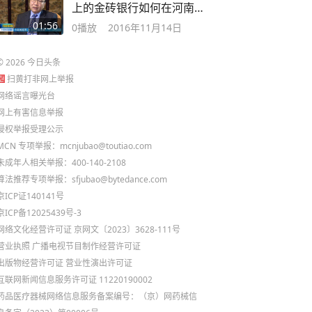
上的金砖银行如何在河南
选项目
01:56
0
播放
2016年11月14日
©
2026
今日头条
扫黄打非网上举报
网络谣言曝光台
网上有害信息举报
侵权举报受理公示
MCN 专项举报：mcnjubao@toutiao.com
未成年人相关举报：400-140-2108
算法推荐专项举报：sfjubao@bytedance.com
京ICP证140141号
京ICP备12025439号-3
网络文化经营许可证 京网文〔2023〕3628-111号
营业执照
广播电视节目制作经营许可证
出版物经营许可证
营业性演出许可证
互联网新闻信息服务许可证 11220190002
药品医疗器械网络信息服务备案编号：（京）网药械信