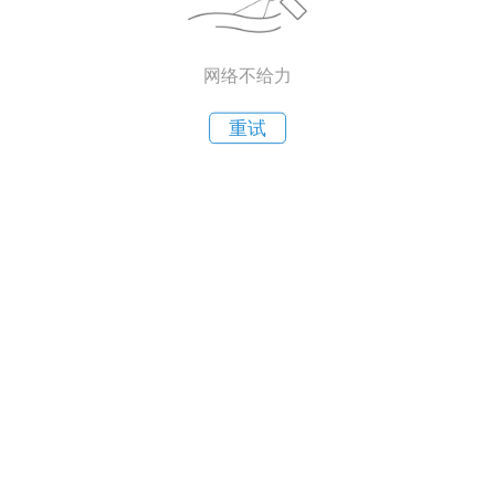
网络不给力
重试