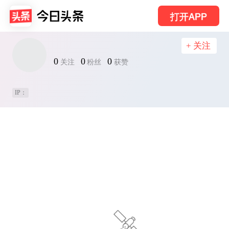
打开APP
+ 关注
0
0
0
关注
粉丝
获赞
IP：