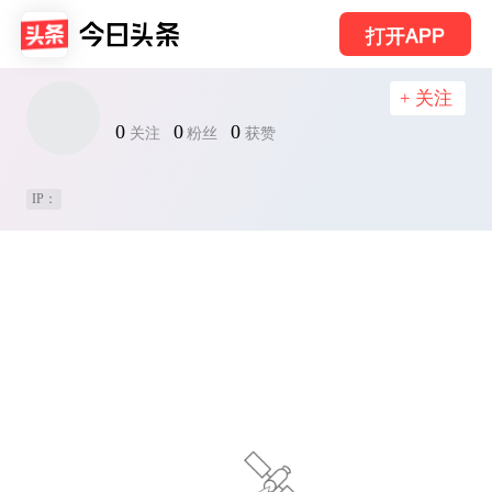
打开APP
+ 关注
0
0
0
关注
粉丝
获赞
IP：