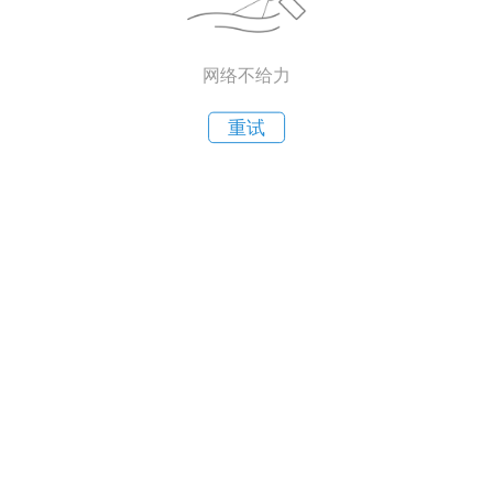
网络不给力
重试