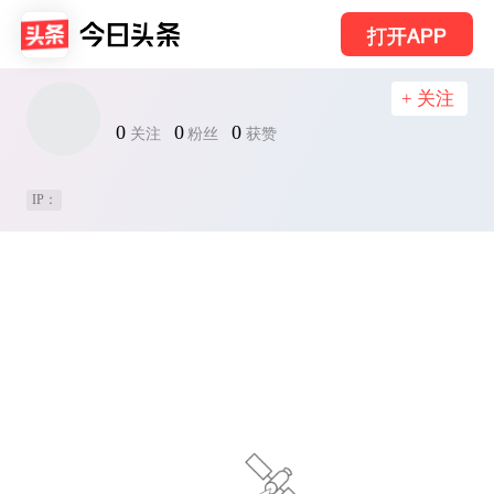
打开APP
+ 关注
0
0
0
关注
粉丝
获赞
IP：