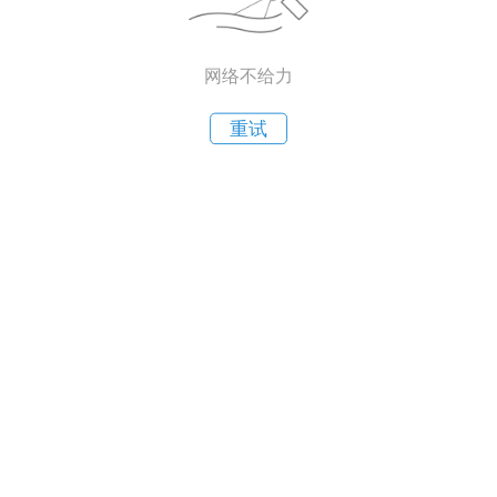
网络不给力
重试