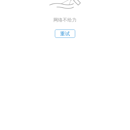
网络不给力
重试