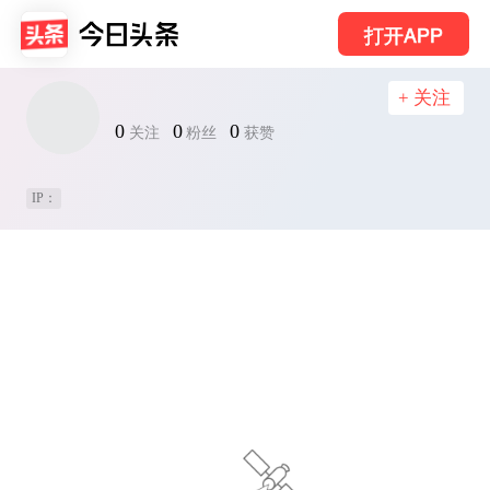
打开APP
+ 关注
0
0
0
关注
粉丝
获赞
IP：