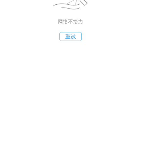
网络不给力
重试