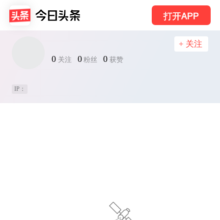
打开APP
+ 关注
0
0
0
关注
粉丝
获赞
IP：