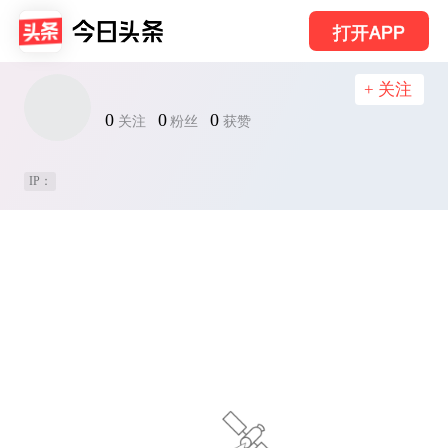
打开APP
+ 关注
0
0
0
关注
粉丝
获赞
IP：