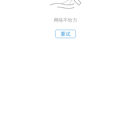
网络不给力
重试