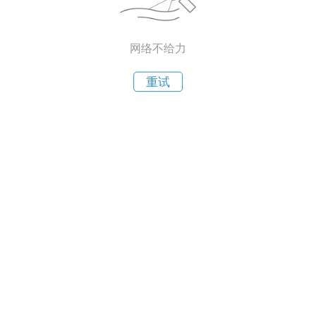
网络不给力
重试