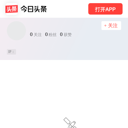
打开APP
+ 关注
0
0
0
关注
粉丝
获赞
IP：