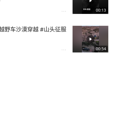
00:13
#越野车沙漠穿越 #山头征服
00:54