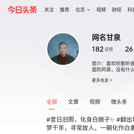
关注
推荐
北京
视频
财经
科
网名甘泉
182
26
获赞
简介：
喜欢听歌听
面的风景，没有什
更多信息
全部
文章
视频
微头条
#昔日旧照，化身白娘子✨ #翻出
梦千年，寻常故人，一朝化作白