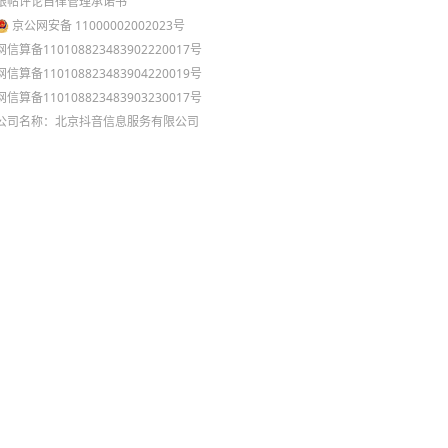
跟帖评论自律管理承诺书
京公网安备 11000002002023号
网信算备110108823483902220017号
网信算备110108823483904220019号
网信算备110108823483903230017号
公司名称：北京抖音信息服务有限公司