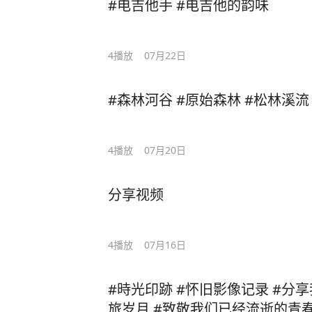
#电吉他手 #电吉他的韵味
4
播放
07月22日
#森林河谷 #原始森林 #松林溪流
4
播放
07月20日
分享视频
4
播放
07月16日
#時光印跡 #怀旧影像记录 #分享我的怀旧故事 #光影中的军
旅岁月 #致敬我们已经流逝的青