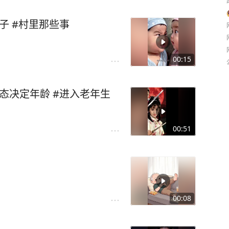
子 #村里那些事
00:15
态决定年龄 #进入老年生
00:51
00:08