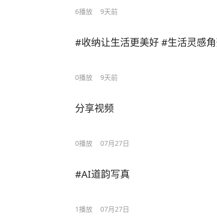
6
播放
9天前
#收纳让生活更美好 #生活灵感角
0
播放
9天前
分享视频
0
播放
07月27日
#AI道韵写真
1
播放
07月27日