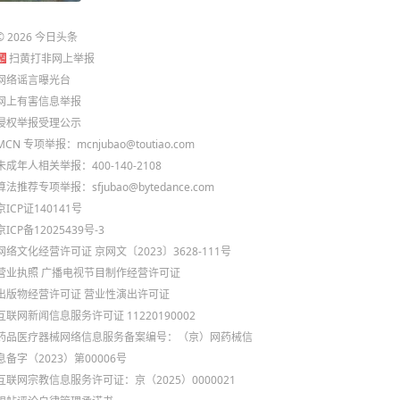
©
2026
今日头条
扫黄打非网上举报
网络谣言曝光台
网上有害信息举报
侵权举报受理公示
MCN 专项举报：mcnjubao@toutiao.com
未成年人相关举报：400-140-2108
算法推荐专项举报：sfjubao@bytedance.com
京ICP证140141号
京ICP备12025439号-3
网络文化经营许可证 京网文〔2023〕3628-111号
营业执照
广播电视节目制作经营许可证
出版物经营许可证
营业性演出许可证
互联网新闻信息服务许可证 11220190002
药品医疗器械网络信息服务备案编号：（京）网药械信
息备字（2023）第00006号
互联网宗教信息服务许可证：京（2025）0000021