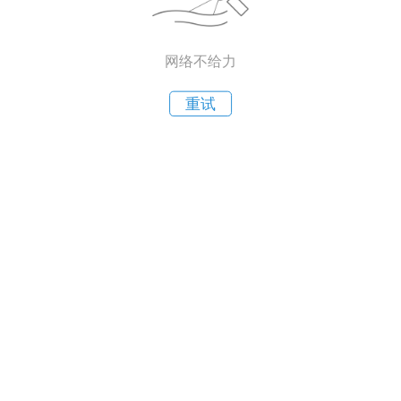
网络不给力
重试