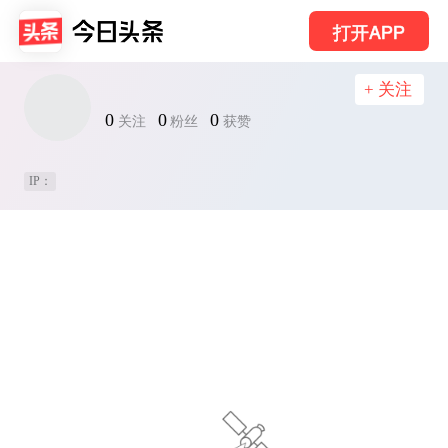
打开APP
+ 关注
0
0
0
关注
粉丝
获赞
IP：