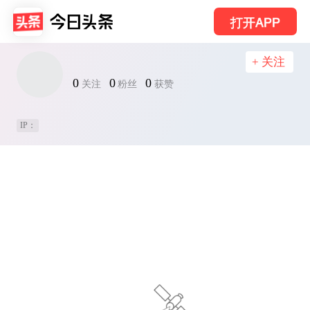
打开APP
+ 关注
0
0
0
关注
粉丝
获赞
IP：