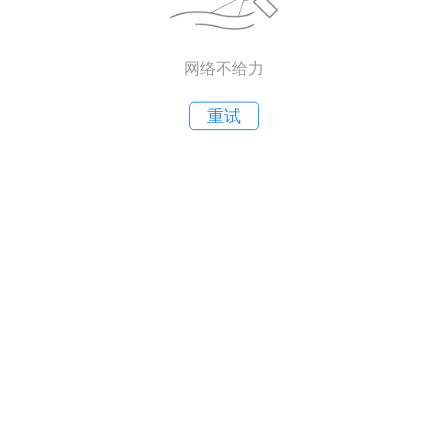
网络不给力
重试