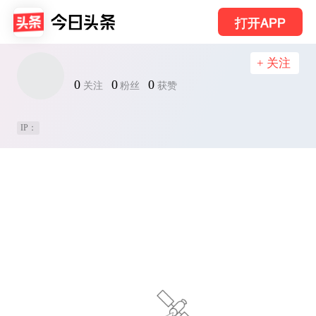
打开APP
+ 关注
0
0
0
关注
粉丝
获赞
IP：