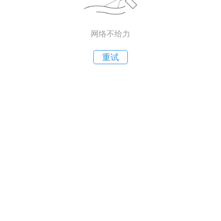
网络不给力
重试