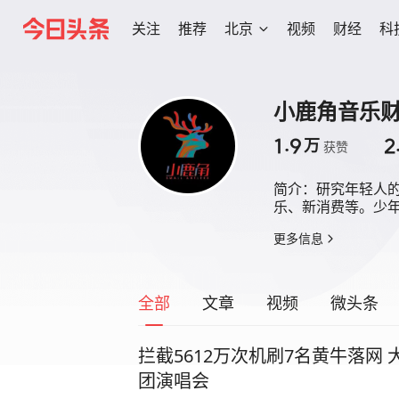
关注
推荐
北京
视频
财经
科
小鹿角音乐
1.9
2
万
获赞
简介：
研究年轻人
乐、新消费等。少
更多信息
全部
文章
视频
微头条
拦截5612万次机刷7名黄牛落网
团演唱会