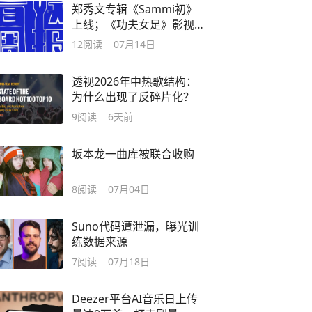
郑秀文专辑《Sammi初》
上线；《功夫女足》影视
原声带上线
12
阅读
07月14日
透视2026年中热歌结构：
为什么出现了反碎片化？
9
阅读
6天前
坂本龙一曲库被联合收购
8
阅读
07月04日
Suno代码遭泄漏，曝光训
练数据来源
7
阅读
07月18日
Deezer平台AI音乐日上传