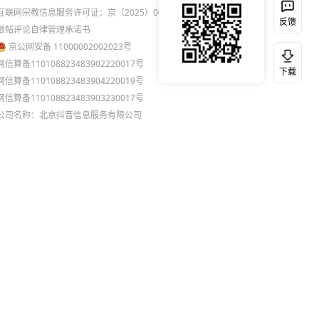
互联网宗教信息服务许可证：京（2025）0000021
反馈
跟帖评论自律管理承诺书
京公网安备 11000002002023号
网信算备110108823483902220017号
下载
网信算备110108823483904220019号
网信算备110108823483903230017号
公司名称：北京抖音信息服务有限公司