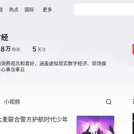
技
热点
国际
更多
财经
.8
5
万
粉丝
关注
的消费观念和喜好，涵盖虚拟现实数字经济、现场娱
年心事当拿云
小视频
 大麦联合警方护航时代少年