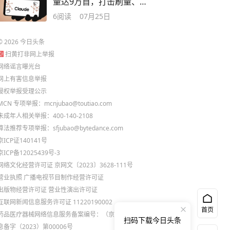
量达9万首，打击刷量、欺
诈行为
6
阅读
07月25日
©
2026
今日头条
扫黄打非网上举报
网络谣言曝光台
网上有害信息举报
侵权举报受理公示
MCN 专项举报：mcnjubao@toutiao.com
未成年人相关举报：400-140-2108
算法推荐专项举报：sfjubao@bytedance.com
京ICP证140141号
京ICP备12025439号-3
网络文化经营许可证 京网文〔2023〕3628-111号
营业执照
广播电视节目制作经营许可证
出版物经营许可证
营业性演出许可证
互联网新闻信息服务许可证 11220190002
首页
药品医疗器械网络信息服务备案编号：（京）网药械信
扫码下载今日头条
息备字（2023）第00006号