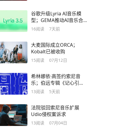
谷歌升级Lyria AI音乐模
型；GEMA推动AI音乐合法
训练
16
阅读
7天前
大麦国际成立ORCA；
Kobalt已被收购
15
阅读
07月12日
希林娜依·高签约索尼音
乐；伯远专辑《记心引
力》上线
13
阅读
5天前
法院驳回索尼音乐扩展
Udio侵权案诉求
13
阅读
07月04日