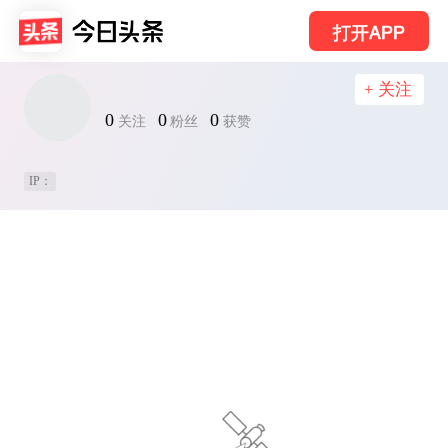
打开APP
+ 关注
0
0
0
关注
粉丝
获赞
IP：