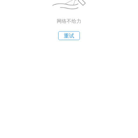
网络不给力
重试