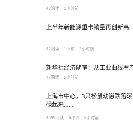
47
阅读
5小时前
上半年新能源重卡销量再创新高
42
阅读
1
评论
5小时前
新华社经济随笔：从工业曲线看
17
阅读
5小时前
上海市中心，3只松鼠幼崽跌落
碌起来……
4099
阅读
6
评论
5小时前