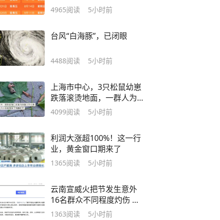
4965
阅读
5小时前
台风“白海豚”，已闭眼
4488
阅读
5小时前
上海市中心，3只松鼠幼崽
跌落滚烫地面，一群人为
它们忙碌起来……
4099
阅读
5小时前
利润大涨超100%！这一行
业，黄金窗口期来了
1365
阅读
5小时前
云南宣威火把节发生意外
16名群众不同程度灼伤 官
方通报
1363
阅读
5小时前