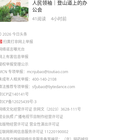
人民领袖｜登山道上的办
公会
41
阅读
4小时前
©
2026
今日头条
扫黄打非网上举报
网络谣言曝光台
网上有害信息举报
侵权举报受理公示
MCN 专项举报：mcnjubao@toutiao.com
未成年人相关举报：400-140-2108
算法推荐专项举报：sfjubao@bytedance.com
京ICP证140141号
京ICP备12025439号-3
网络文化经营许可证 京网文〔2023〕3628-111号
营业执照
广播电视节目制作经营许可证
出版物经营许可证
营业性演出许可证
互联网新闻信息服务许可证 11220190002
药品医疗器械网络信息服务备案编号：（京）网药械信