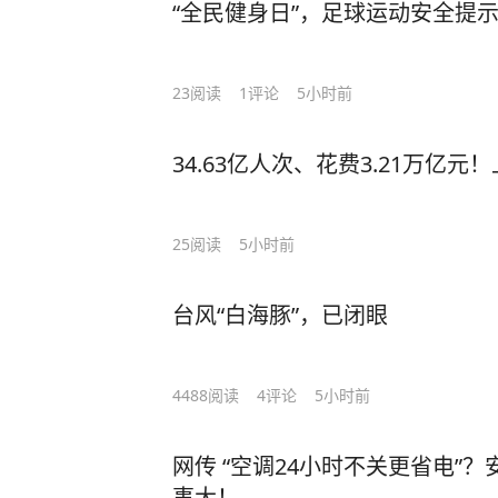
“全民健身日”，足球运动安全提
23
阅读
1
评论
5小时前
34.63亿人次、花费3.21万亿
25
阅读
5小时前
台风“白海豚”，已闭眼
4488
阅读
4
评论
5小时前
网传 “空调24小时不关更省电”
事大！