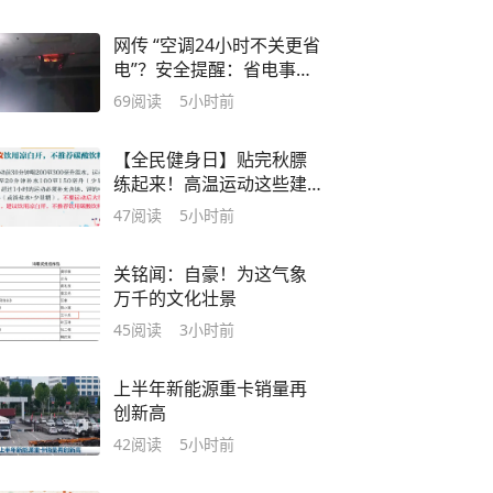
网传 “空调24小时不关更省
电”？安全提醒：省电事
小，防火事大！
69
阅读
5小时前
【全民健身日】贴完秋膘
练起来！高温运动这些建
议请查收
47
阅读
5小时前
关铭闻：自豪！为这气象
万千的文化壮景
45
阅读
3小时前
上半年新能源重卡销量再
创新高
42
阅读
5小时前