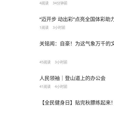
4
阅读
34分钟前
“迈开步 动出彩”点亮全国体彩助
1
阅读
3小时前
关铭闻：自豪！为这气象万千的
45
阅读
3小时前
人民领袖｜登山道上的办公会
41
阅读
4小时前
【全民健身日】贴完秋膘练起来