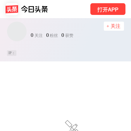
打开APP
+ 关注
0
0
0
关注
粉丝
获赞
IP：