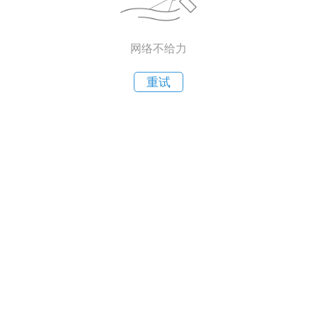
网络不给力
重试