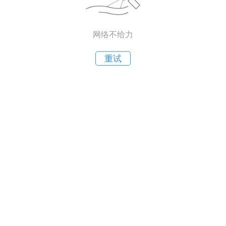
网络不给力
重试