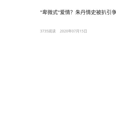
"卑微式"爱情？朱丹情史被扒引
3735
阅读
2020年07月15日