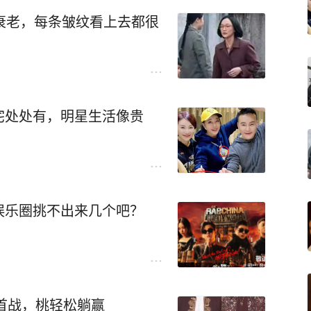
衰老，每条皱纹看上去都很
宅处处有，明星生活像贵
娱乐圈挑不出来几个吧？
鹅首战，桃轻松躺赢