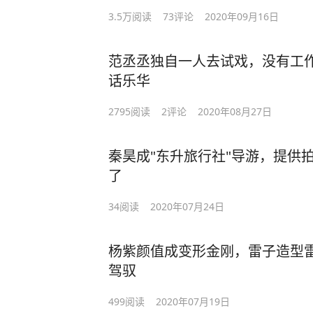
3.5万
阅读
73
评论
2020年09月16日
范丞丞独自一人去试戏，没有工
话乐华
2795
阅读
2
评论
2020年08月27日
秦昊成"东升旅行社"导游，提供
了
34
阅读
2020年07月24日
杨紫颜值成变形金刚，雷子造型
驾驭
499
阅读
2020年07月19日