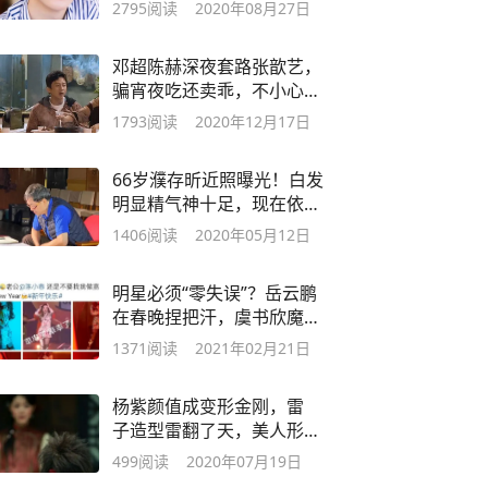
惯喊话乐华
2795
阅读
2020年08月27日
邓超陈赫深夜套路张歆艺，
骗宵夜吃还卖乖，不小心暴
露陈赫夜生活
1793
阅读
2020年12月17日
66岁濮存昕近照曝光！白发
明显精气神十足，现在依旧
是男神
1406
阅读
2020年05月12日
明星必须“零失误”？岳云鹏
在春晚捏把汗，虞书欣魔术
露马脚
1371
阅读
2021年02月21日
杨紫颜值成变形金刚，雷
子造型雷翻了天，美人形
象也轻松驾驭
499
阅读
2020年07月19日