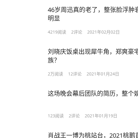
46岁周迅真的老了，整张脸浮肿
明显
4219
阅读
2
评论
2021年02月02日
刘晓庆饭桌出现犀牛角，郑爽豪
族？
2万
阅读
12
评论
2021年01月24日
这场晚会幕后团队的简历，整个
123
阅读
2
评论
2021年01月19日
肖战王一博为桃站台，2021桃