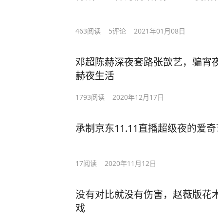
463
阅读
5
评论
2021年01月08日
邓超陈赫深夜套路张歆艺，骗宵
赫夜生活
1793
阅读
2020年12月17日
承制京东11.11直播超级夜的爱
17
阅读
2020年11月12日
没有对比就没有伤害，赵薇版花
戏