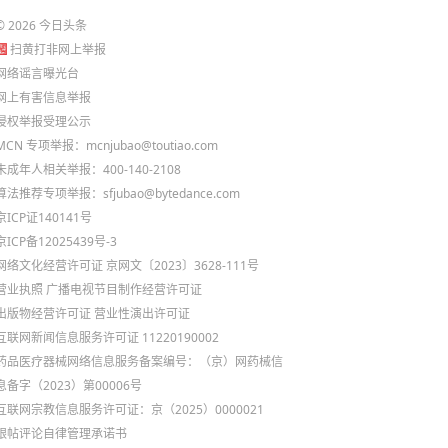
©
2026
今日头条
扫黄打非网上举报
网络谣言曝光台
网上有害信息举报
侵权举报受理公示
MCN 专项举报：mcnjubao@toutiao.com
未成年人相关举报：400-140-2108
算法推荐专项举报：sfjubao@bytedance.com
京ICP证140141号
京ICP备12025439号-3
网络文化经营许可证 京网文〔2023〕3628-111号
营业执照
广播电视节目制作经营许可证
出版物经营许可证
营业性演出许可证
互联网新闻信息服务许可证 11220190002
药品医疗器械网络信息服务备案编号：（京）网药械信
息备字（2023）第00006号
互联网宗教信息服务许可证：京（2025）0000021
跟帖评论自律管理承诺书