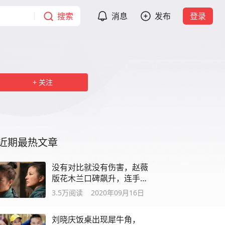
搜索
消息
发布
登录
关注
近期最热文章
没有对比就没有伤害，赵薇
版花木兰口碑飙升，连手指
都是戏
3.5万
阅读
2020年09月16日
刘晓庆饭桌出现犀牛角，