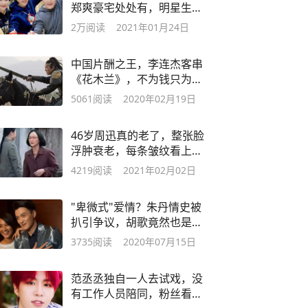
郑爽豪宅处处有，明星生
活像贵族？
2万
阅读
2021年01月24日
中国片酬之王，李连杰客串
《花木兰》，不为钱只为女
儿的一番话
5061
阅读
2020年02月19日
46岁周迅真的老了，整张脸
浮肿衰老，每条皱纹看上去
都很明显
4219
阅读
2021年02月02日
"卑微式"爱情？朱丹情史被
扒引争议，胡歌竟然也是过
客？
3735
阅读
2020年07月15日
范丞丞独自一人去试戏，没
有工作人员陪同，粉丝看不