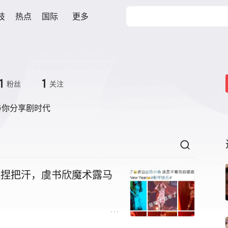
技
热点
国际
更多
1
1
粉丝
关注
与你分享剧时代
晚捏把汗，虞书欣魔术露马