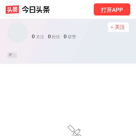
打开APP
+ 关注
0
0
0
关注
粉丝
获赞
IP：