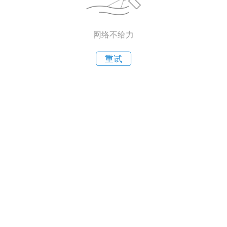
网络不给力
重试