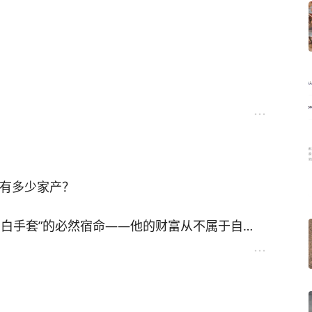
在树上”，小妖还当众剐肉烹煮活人，连孙悟空都
原因
食人无数，将九个取经人的头颅串成项链佩戴，而
的梁致远已经不再是当年那个愣头青。他理解闻局
啃食活人，灵感大王专吃童男童女，白鹿精为炼药
的空间。如果此时贸然闯入，不仅是打扰，更是
。
明白了“此时无声胜有声”的道理，给予领导最后
远遇事慌张、急于表功或寻求安慰。但此刻的他已
明白，自己的任命已是定局，无需再通过即时的
后，用法术活埋上千猎户，留下“尸骸满山，血染
没有多少家产？
扰，恰恰是他真正融入官场规则、变得圆融稳重
诱人入内，挖心煮食。
锋利如钢锉，长嘴张开似火盆”的野猪模样，而非影
商白手套”的必然宿命——他的财富从不属于自
识到，从这一刻起，他和闻局长的角色正在发生微
。
财富”，最终被皇权和官僚集团彻底榨干。
面，而不是继续做那个躲在闻局长羽翼下的“孩
畏”教诲的最好践行，也是对自己新身份的自觉认
，实则是浙江官僚集团敛财的工具。