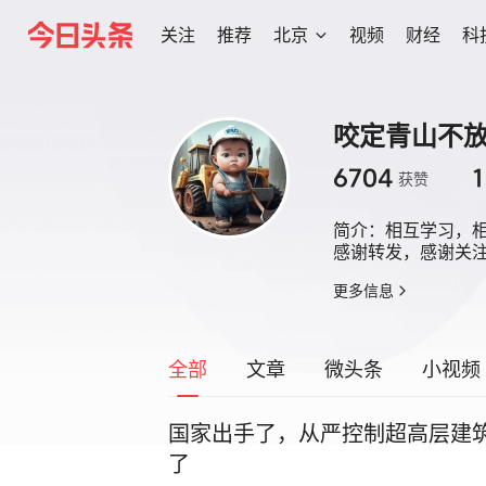
关注
推荐
北京
视频
财经
科
咬定青山不
6704
获赞
简介：
相互学习，相
感谢转发，感谢关
更多信息
全部
文章
微头条
小视频
国家出手了，从严控制超高层建
了