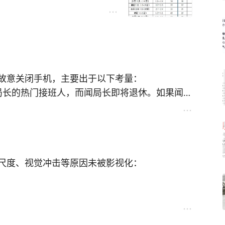
故意关闭手机，主要出于以下考量：
局长的热门接班人，而闻局长即将退休。如果闻局
出过度关切，容易给组织部领导留下“搞小圈
”的印象。关机是一种主动切割的姿态，表明他尊重
致远的提拔过程合规、清白。
自己时代即将落幕。他独自待在会议室，关掉手
己的、安静的时光。他抚摸着坐了一辈子的椅
尺度、视觉冲击等原因未被影视化：
种仪式感的告别。他需要独自消化权力交接带来
。通过“失联”，他观察梁致远在面对重大机遇时
山崩于前而色不变”的沉稳气度，暗示自己已做好
金翅雕及其四万八千小妖吃光，遍地“骷髅若岭，