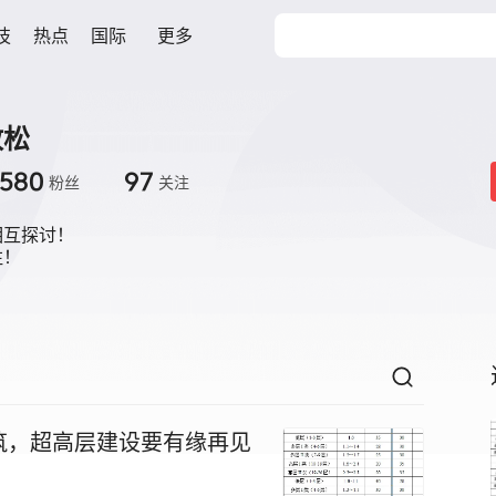
技
热点
国际
更多
放松
1580
97
粉丝
关注
互探讨！

注！
筑，超高层建设要有缘再见