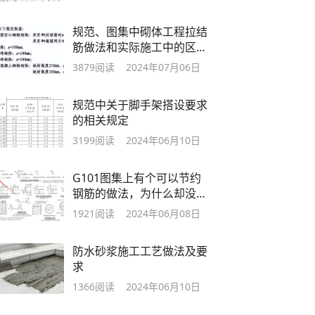
规范、图集中砌体工程拉结
筋做法和实际施工中的区
别？
3879
阅读
2024年07月06日
规范中关于脚手架搭设要求
的相关规定
3199
阅读
2024年06月10日
G101图集上有个可以节约
钢筋的做法，为什么却没有
使用？
1921
阅读
2024年06月08日
防水砂浆施工工艺做法及要
求
1366
阅读
2024年06月10日