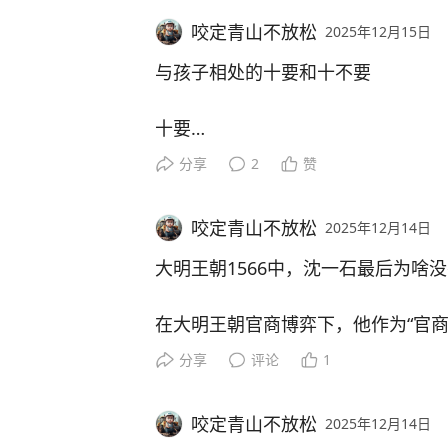
平稳退出的准备。
骸骨如林，人皮肉烂作泥尘，人筋缠
咬定青山不放松
2025年12月15日
被吓得魂飞魄散 。
梁致远送完领导后没有去叫闻局长的
- 沙僧的吃人过往：流沙河为妖时
与孩子相处的十要和十不要
这九人正是唐僧的前九世转世。
1、读懂了领导的“无声语言”：此时
- 妖怪的残忍食性：黄袍怪血淋淋
十要
长关机的深意——那是领导需要独处
夺取上千幼童心肝，画面直白且惊悚
1. 要耐心倾听；
分享
2
赞
一种不懂规矩、不识大体的表现。他
2. 要平等沟通；
的尊重和体面。
二、主角的暗黑行为
3. 要及时鼓励；
咬定青山不放松
2025年12月14日
2、心态的成熟与自信：早期的梁致
4. 要尊重边界；
经具备了接任一把手的心理素质。他
- 孙悟空的屠杀与食人：被唐僧驱逐
5. 要以身作则；
大明王朝1566中，沈一石最后为啥
汇报来确认关系或寻求认可。不去打
石崖”的惨状；还亲口承认曾变庄院
6. 要共情理解；
的证明。
- 八戒的恐怖原型：原著中是“獠牙
7. 要留出空间；
在大明王朝官商博弈下，他作为“官
3、维护权力的平稳过渡：梁致远意
视剧中的憨态形象，食性残暴且贪婪
8. 要兑现承诺；
己，而是替官府、官员代管的“账面
分享
评论
1
妙转换。他需要表现出独立担当的一
9. 要关注优点；
子”。这种克制，是对闻局长“无私无
三、颠覆认知的暗黑设定
10. 要表达爱意；
1. 财富本质是替朝廷和官员“代管”
咬定青山不放松
2025年12月14日
同。
沈一石的江南织造局，名义上是皇商