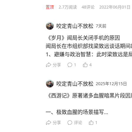
置顶
2.7万
阅读
48
评论
2022年06月01日
咬定青山不放松
7天前
《岁月》闻局长关闭手机的原因
闻局长在市组织部找梁致远谈话期间
1、避嫌与政治智慧：此时梁致远是
长在此期间与梁致远频繁联系或表现
分享
1
4
子”、“内定人选”或“干预组织考察
组织程序，不插手、不打听，确保梁
咬定青山不放松
2025年12月15日
2、内心的落寞与告别：闻局长深知
机，是为了享受最后一段完全属于自
《西游记》原著诸多血腥暗黑片段因
子，看着自己奋斗过的地方，这是一
的失落感，不愿被外界打扰。
一、极致血腥的场景描写
3、试探与沉稳：这也是一种心理博弈
分享
评论
1
的反应，同时也向外界展示自己“泰
- 狮驼国人间炼狱：全城百姓被大鹏