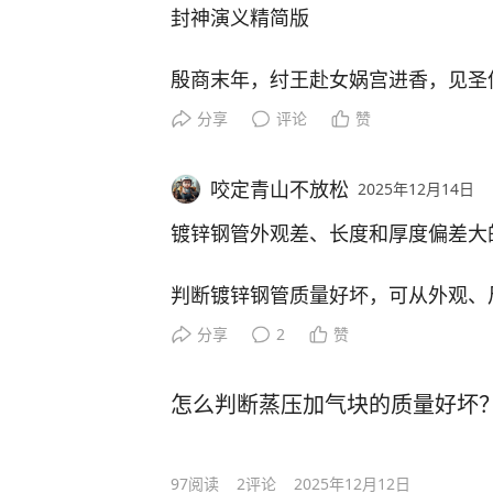
- 女儿国的残酷真相：并非浪漫仙
十不要
封神演义精简版
袋，服从者也会被交合致死，完全颠
每一笔利润，都要先层层孝敬，剩下
- 神佛体系的纵容：观音的金鱼精、
1. 不要当众批评；
殷商末年，纣王赴女娲宫进香，见圣
未受重罚，揭露神佛界的虚伪与权力
2. 不要贴标签；
看似富可敌国，实则是抱着金饭碗的
狸精、玉石琵琶精、九头雉鸡精下界
分享
评论
赞
#上头条 聊热点#
3. 不要攀比比较；
害死冀州侯苏护之女苏妲己，附身其
4. 不要包办代替；
2. “改稻为桑”闹剧成压垮他的最后一
咬定青山不放松
2025年12月14日
5. 不要情绪发泄；
妲己惑君乱政，造炮烙之刑处死忠臣
6. 不要敷衍应付；
朝廷推行“改稻为桑”，本意是通过
池肉林，民不聊生。四大诸侯被诓入
镀锌钢管外观差、长度和厚度偏差大
7. 不要双重标准；
卜卦侥幸脱身，却被囚羑里七年。其
8. 不要过度控制；
可是郑泌昌、何茂才为了快速完成任
姬昌含恨食子，获释归国后，梦见飞
判断镀锌钢管质量好坏，可从外观、
9. 不要否定感受；
建筑工程常用验收标准，具体方法如
分享
2
赞
10. 不要只看成绩。
沈一石被裹挟其中，既要按官府的低
陈塘关总兵李靖之子哪吒，本是太乙
继续向宫里和官员输送利益。
龙王太子敖丙。为不连累父母，哪吒
1. 外观检查
怎么判断蒸压加气块的质量好坏
授其法宝，父子终释前嫌，同归仙道
- 镀层表面应均匀、光滑、无漏镀
这场闹剧让他的生意彻底陷入亏空，
痕、色差可接受，但不能影响镀层附
昆仑山阐教弟子姜子牙，修道四十载
- 钢管本身无弯曲、变形、裂纹、
97
阅读
2
评论
2025年12月12日