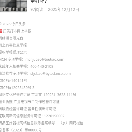
量好坏？
97
阅读
2025年12月12日
©
2026
今日头条
扫黄打非网上举报
网络谣言曝光台
网上有害信息举报
侵权举报受理公示
MCN 专项举报：mcnjubao@toutiao.com
未成年人相关举报：400-140-2108
算法推荐专项举报：sfjubao@bytedance.com
京ICP证140141号
京ICP备12025439号-3
网络文化经营许可证 京网文〔2023〕3628-111号
营业执照
广播电视节目制作经营许可证
出版物经营许可证
营业性演出许可证
互联网新闻信息服务许可证 11220190002
药品医疗器械网络信息服务备案编号：（京）网药械信
息备字（2023）第00006号