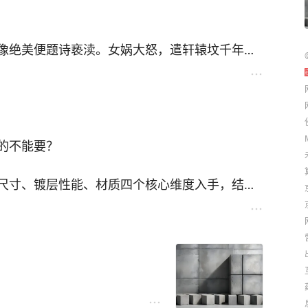
境，女人抓到男人后，不服从者直接杀后割肉做香
覆影视化的唯美改编。
的才够维持作坊运转。
寿星的白鹿精等“有背景”的妖怪，公然残害生灵却
像绝美便题诗亵渎。女娲大怒，遣轩辕坟千年狐
腐败。
“账房先生”，财富的支配权从来不在自己手里。
，命其魅惑纣王，断送成汤六百年江山。狐狸精
躯入宫，自此纣王沉迷酒色，朝政日非。
根稻草
梅伯，逼死姜皇后、商容等贤臣，又设虿盆、酒
低价兼并稻田、扩大丝绸生产来填补国库亏空。
朝歌，东伯侯、南伯侯惨遭杀害，西伯侯姬昌靠
的不能要？
子伯邑考进谏救父，遭妲己诬陷，被剁成肉酱。
务，不惜毁堤淹田，逼百姓贱卖土地。
熊现世，知是得贤之兆。
尺寸、镀层性能、材质四个核心维度入手，结合
下：
价收购土地，又要应对灾民安置的烂摊子，还要
真人座下灵珠子转世，七岁时在东海戏水，打死
剖腹剜肠赎罪，太乙真人以莲花为其重塑肉身，
？
。
、露底、起皮、气泡、麻点等缺陷；轻微的局部划
账面利润被掏空，实际资产消耗殆尽。
着性。
未得成仙，奉师元始天尊之命下山封神、辅佐明
重皮，焊缝处应平整，无焊瘤、夹渣，建筑用脚手