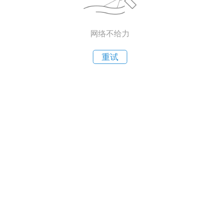
网络不给力
重试