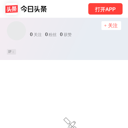
打开APP
+ 关注
0
0
0
关注
粉丝
获赞
IP：