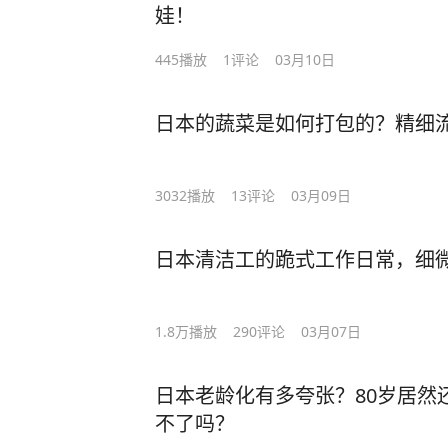
娃！
445
播放
1
评论
03月10日
日本的蔬菜是如何打包的？精细
3032
播放
13
评论
03月09日
日本清洁工的跪式工作日常，细
1.8万
播放
290
评论
03月07日
日本老龄化有多夸张？80岁居然
不了吗？