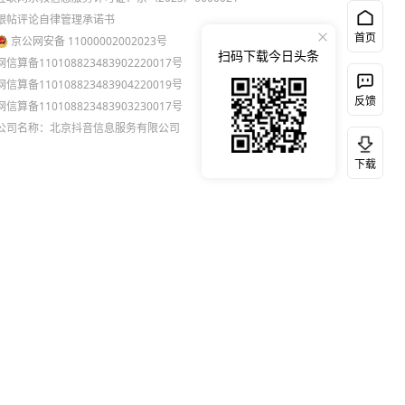
跟帖评论自律管理承诺书
首页
京公网安备 11000002002023号
扫码下载今日头条
网信算备110108823483902220017号
网信算备110108823483904220019号
反馈
网信算备110108823483903230017号
公司名称：北京抖音信息服务有限公司
下载