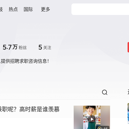
技
热点
国际
更多
5.7
5
万
粉丝
关注
人提供招聘求职咨询信息！
兼职呢？高时薪是谁羡慕
00:46