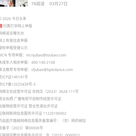
起签证暂停受理
78
阅读
03月27日
©
2026
今日头条
扫黄打非网上举报
网络谣言曝光台
网上有害信息举报
侵权举报受理公示
MCN 专项举报：mcnjubao@toutiao.com
未成年人相关举报：400-140-2108
算法推荐专项举报：sfjubao@bytedance.com
京ICP证140141号
京ICP备12025439号-3
网络文化经营许可证 京网文〔2023〕3628-111号
营业执照
广播电视节目制作经营许可证
出版物经营许可证
营业性演出许可证
互联网新闻信息服务许可证 11220190002
药品医疗器械网络信息服务备案编号：（京）网药械信
息备字（2023）第00006号
互联网宗教信息服务许可证：京（2025）0000021