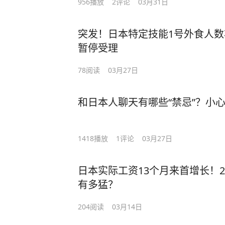
956
播放
2
评论
03月31日
突发！日本特定技能1号外食人数
暂停受理
78
阅读
03月27日
和日本人聊天有哪些“禁忌”？小
1418
播放
1
评论
03月27日
日本实际工资13个月来首增长！
有多猛？
204
阅读
03月14日