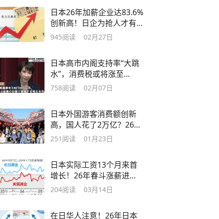
日本26年加薪企业达83.6%
创新高！日企为抢人才有
多舍得下血本？
945
阅读
02月27日
日本高市内阁支持率“大跳
水”，消费税或将涨至
12%？游客要遭殃
758
阅读
02月07日
日本外国游客消费额创新
高，国人花了2万亿？26年
最强护照是它！
251
阅读
01月23日
日本实际工资13个月来首
增长！26年春斗涨薪进行
中，势头有多猛？
204
阅读
03月14日
在日华人注意！26年日本