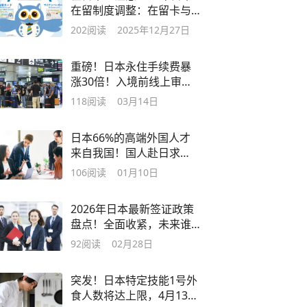
在留制度调整：在留卡与
个人编号卡合并了
202
阅读
2025年12月27日
重磅！日本永住手续费暴
涨30倍！入境前线上审查
趋严……
118
阅读
03月14日
日本66%的高端外国人才
来自我国！国人赴日求
职，优势到底在哪？
106
阅读
01月10日
2026年日本最新签证政策
盘点！全面收紧，未来谁
能留下？
92
阅读
02月28日
突发！日本特定技能1号外
食人数将达上限，4月13日