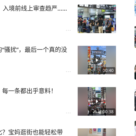
！入境前线上审查趋严……
“骚扰”，最后一个真的没
00:40
？每一条都出乎意料！
00:38
化？宝妈逛街也能轻松带