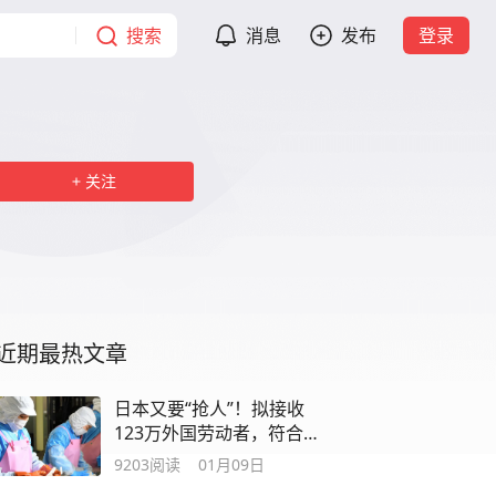
搜索
消息
发布
登录
关注
近期最热文章
日本又要“抢人”！拟接收
123万外国劳动者，符合要
求可拿永住！
9203
阅读
01月09日