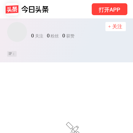
打开APP
+ 关注
0
0
0
关注
粉丝
获赞
IP：