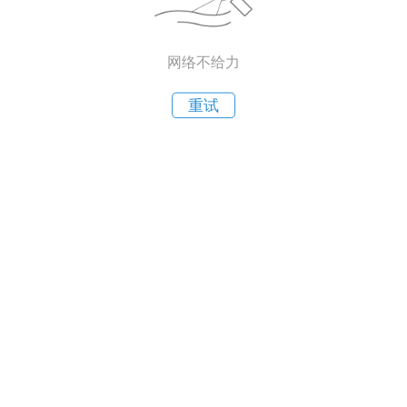
网络不给力
重试