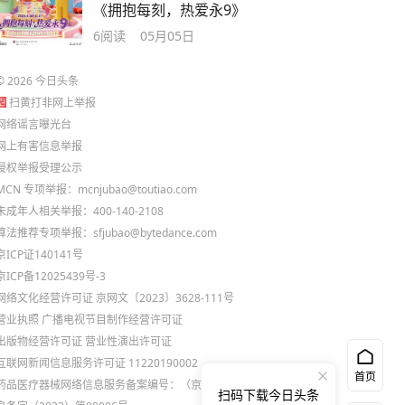
《拥抱每刻，热爱永9》
6
阅读
05月05日
©
2026
今日头条
扫黄打非网上举报
网络谣言曝光台
网上有害信息举报
侵权举报受理公示
MCN 专项举报：mcnjubao@toutiao.com
未成年人相关举报：400-140-2108
算法推荐专项举报：sfjubao@bytedance.com
京ICP证140141号
京ICP备12025439号-3
网络文化经营许可证 京网文〔2023〕3628-111号
营业执照
广播电视节目制作经营许可证
出版物经营许可证
营业性演出许可证
互联网新闻信息服务许可证 11220190002
首页
药品医疗器械网络信息服务备案编号：（京）网药械信
扫码下载今日头条