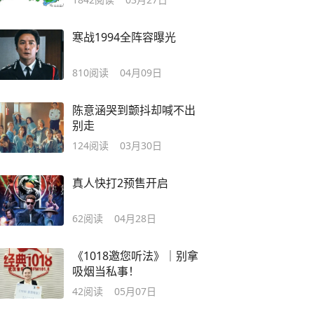
寒战1994全阵容曝光
810
阅读
04月09日
陈意涵哭到颤抖却喊不出
别走
124
阅读
03月30日
真人快打2预售开启
62
阅读
04月28日
《1018邀您听法》｜别拿
吸烟当私事！
42
阅读
05月07日