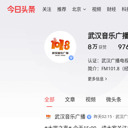
关注
推荐
北京
视频
财经
科
武汉音乐广
8
97
万
获赞
认证：
武汉广播电
简介：
FM101.8
更多信息
全部
文章
视频
微头条
武汉音乐广播
昨天02:15
·
武汉广