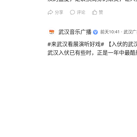
武汉博物馆年度大展《浮生一日凉—
分享
评论
赞
日避暑好去处。慢慢走、随便看，寻
前行，不必急于一览而尽，只顺着心
武汉音乐广播
前天10:41
·
武汉广
然。
#来武汉过周末#
#来武汉看展演听好戏#
【入伏的武汉
武汉入伏已有些时，正是一年中最酷
房里躲避烈日时，城市里仍有无数劳
分享
评论
赞
人、外卖骑手、快递小哥等，在高温
维系城市运转。
武汉音乐广播
前天03:59
·
武汉广
在@武汉美术馆 （汉口馆），一场以他们为主角的展览正在展出。
【动画电影《去你的岛》宣布提档至8
「在路上——李传真劳动者主题作品展
日，动画电影《去你的岛》宣布提档
月28日。展览以“在路上”为脉络，设“
名原著小说，由周浩然执导，讲述女
单元，呈现由无数平凡面孔构成的时
遇见了已变成兔子的前任殷显，他们
分享
评论
1
汉·武汉美术馆[超话]#
真相。
网页链接