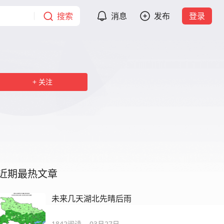
搜索
消息
发布
登录
关注
近期最热文章
未来几天湖北先晴后雨
1842
阅读
03月27日