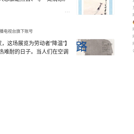
—古代消夏文化展》妥妥的夏
找一种平和与松弛。不必循规
意漫步，静享独属于自己的悠
播电视台旗下账号
，这场展览为劳动者“降温”】
热难耐的日子。当人们在空调
动者——建筑工人、环卫工
下坚守岗位，用最朴素的方式
播电视台旗下账号
月7日】#电影去你的岛主题曲来我的岛#8月3
」于7月9日开幕，持续至8
至8月7日，预售同步开启。影片改编自番大王同
寻梦人”“归乡去”“向光行”三大
主王结香搭乘千纸鹤来到一座永夜孤岛，在那里
代群像。
#来武汉过周末#
#武
一起闯关解锁屋子的秘密，拼图过往回忆、解开