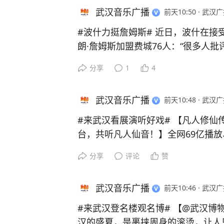
武汉音乐广播
前天10:50
·
武汉广
#波什力挺詹姆斯#
近日，波什在接受H
朗·詹姆斯加盟费城76人：“很多人
其实人人都想夺冠。如果你不认为科
分享
1
4
那你简直疯了。每个人都渴望一枚总冠
武汉音乐广播
前天10:48
·
武汉广
#来武汉看展演听好戏#
【凡人修仙
台，共听凡人仙音！】全网69亿播放、
人修仙传#
》动画视听音乐会落地武
分享
评论
赞
织，兼具史诗感与仙侠意境，10月23、
赏千里仙音。
#来武汉过周末#
武汉音乐广播
前天10:46
·
武汉广
#来武汉登名楼观名博#
【@武汉博物馆 消夏展实用观展
汉的盛夏，是裹挟周身的滚烫，让人