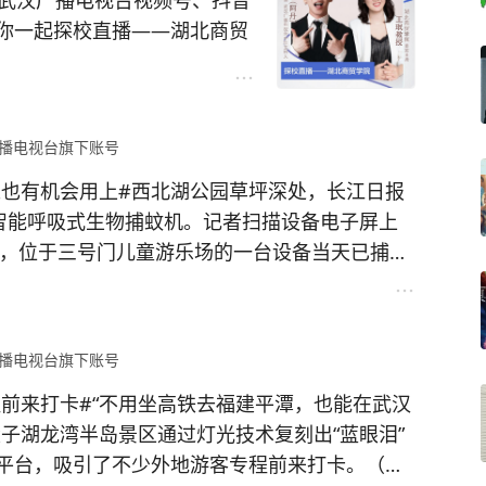
关注武汉广播电视台视频号、抖音
你一起探校直播——湖北商贸
王牌专业，实时解答报考疑
填报冲起来！2026《大学之
省属重点本科与优质高职院校
播电视台旗下账号
校实景。
@湖北商贸学院
@武
来也有机会用上#西北湖公园草坪深处，长江日报
的智能呼吸式生物捕蚊机。记者扫描设备电子屏上
许，位于三号门儿童游乐场的一台设备当天已捕获
开发室内款产品，未来可供家庭使用。（长江日
播电视台旗下账号
程前来打卡#
“不用坐高铁去福建平潭，也能在武汉
子湖龙湾半岛景区通过灯光技术复刻出“蓝眼泪”
平台，吸引了不少外地游客专程前来打卡。（长