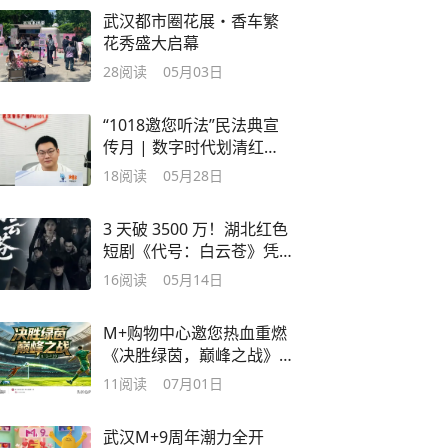
武汉都市圈花展・香车繁
花秀盛大启幕
28
阅读
05月03日
“1018邀您听法”民法典宣
传月 | 数字时代划清红
线！数据、AI、数字人法
18
阅读
05月28日
律边界
3 天破 3500 万！湖北红色
短剧《代号：白云苍》凭
真实英雄破圈
16
阅读
05月14日
M+购物中心邀您热血重燃
《决胜绿茵，巅峰之战》
足球嘉年华
11
阅读
07月01日
武汉M+9周年潮力全开