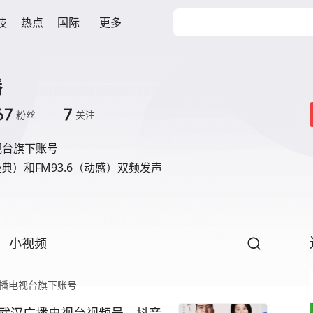
技
热点
国际
更多
播
67
7
粉丝
关注
视台旗下账号
（经典）和FM93.6（动感）双频发声
小视频
播电视台旗下账号