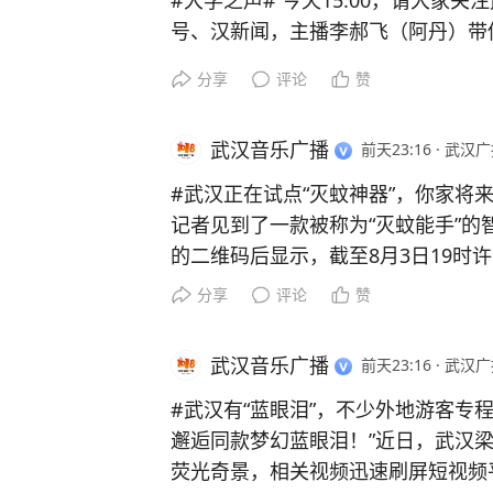
#大学之声#
今天15:00，请大家
号、汉新闻，主播李郝飞（阿丹）带
学院！现场直播解读招生政策、剖析
分享
评论
赞
问，立体感受湖北商贸学院特色，志愿
声》高招融媒体直播。众多双一流、
武汉音乐广播
前天23:16
·
武汉广
招办负责人做客直播间、知名主播探
汉广播电视台
#高校#
#招生#
#武汉正在试点“灭蚊神器”，你家将
记者见到了一款被称为“灭蚊能手”
的二维码后显示，截至8月3日19时
蚊虫847只。生产企业透露，正在
分享
评论
赞
报）
武汉音乐广播
前天23:16
·
武汉广
#武汉有“蓝眼泪”，不少外地游客专
邂逅同款梦幻蓝眼泪！”近日，武汉梁
荧光奇景，相关视频迅速刷屏短视频