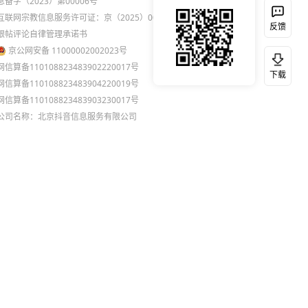
息备字（2023）第00006号
互联网宗教信息服务许可证：京（2025）0000021
反馈
跟帖评论自律管理承诺书
京公网安备 11000002002023号
网信算备110108823483902220017号
下载
网信算备110108823483904220019号
网信算备110108823483903230017号
公司名称：北京抖音信息服务有限公司