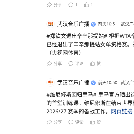
江日报）
分享
1
1
武汉音乐广播
前天10:51
·
武汉广
#郑钦文退出辛辛那提站#
根据WTA
已经退出了辛辛那提站女单资格赛。
（央视网体育）
分享
评论
赞
武汉音乐广播
前天10:50
·
武汉广
#维尼修斯回归皇马#
皇马官方晒出
的首堂训练课。维尼修斯在结束世界
2026/27 赛季的备战工作。
网页链接
分享
评论
赞