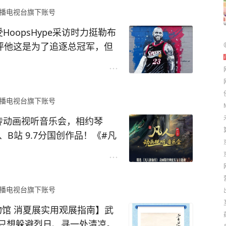
播电视台旗下账号
oopsHype采访时力挺勒布
批评他这是为了追逐总冠军，但
比和乔丹也是在追逐总冠军，
军戒指。” （新浪体育）
播电视台旗下账号
传动画视听音乐会，相约琴
B站 9.7分国创作品！《
#凡
汉琴台大剧院，交响与民乐交
24日来@琴台大剧院 ，共
播电视台旗下账号
指南】武
只想躲避烈日、寻一处清凉。