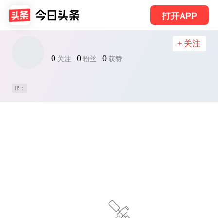
打开APP
+ 关注
0
0
0
关注
粉丝
获赞
IP：