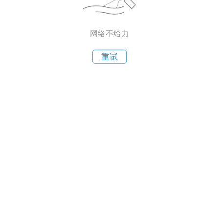
网络不给力
重试