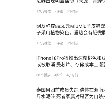
尼器出现明显摆动（来源：青蜂侠
秋）
1.9万
播放
7
评论
3小时前
网友称穿8850元MiuMiu羊皮
子采用植物染色，遇热会有轻微
问题，可以申请售后处理（来源：
1.2万
播放
6
评论
3小时前
MiuMiu
iPhone18Pro将推出深樱桃
或被取消 受芯片、存储成本上涨影
9元起 比起iPhone 17 Pro至
8871
播放
4
评论
4小时前
辑：11）
泰国男团前成员失踪 遗体在湄南河
斤水泥砖 死者家属对是否为自杀
现代快报、大象新闻、新京报 编