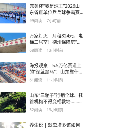
完美杯“我是球王”2026山
东省直单位乒乓球争霸赛
活力开赛
99
阅读
7小时前
万家灯火｜月租824元，电
梯三居室！德州保障房“上
新”，拎包入住
68
阅读
13小时前
海报观察丨5.5万亿赛道上
的“深蓝黑马”：山东靠什么
点燃海洋经济“强引擎”？
61
阅读
11小时前
山东“三蹦子”行销全球、托
管机构不得变相教培……AI
主播带你读大众日报
32
阅读
13小时前
养生说 | 蚊虫增多该如何