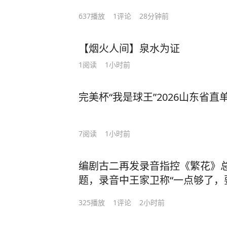
637
播放
1
评论
28分钟前
【烟火人间】泉水为证
1
阅读
1小时前
完美杯“我是球王”2026山东省
7
阅读
1小时前
编剧古二再发录音指控《繁花》
题，录音中王家卫称“一点够了，
剧组曾发声明 指责古二对录音内
325
播放
1
评论
2小时前
发布 （江南都市报 大象新闻 编辑