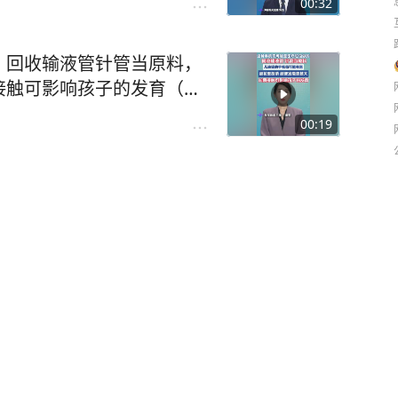
00:32
！回收输液管针管当原料，
接触可影响孩子的发育（央
垃圾#安全#儿童安全
00:19