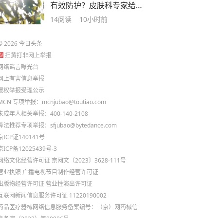
有效防护？皮肤科专家给
您支招！
14
阅读
10小时前
©
2026
今日头条
扫黄打非网上举报
网络谣言曝光台
网上有害信息举报
侵权举报受理公示
MCN 专项举报：mcnjubao@toutiao.com
未成年人相关举报：400-140-2108
算法推荐专项举报：sfjubao@bytedance.com
京ICP证140141号
京ICP备12025439号-3
网络文化经营许可证 京网文〔2023〕3628-111号
营业执照
广播电视节目制作经营许可证
出版物经营许可证
营业性演出许可证
互联网新闻信息服务许可证 11220190002
药品医疗器械网络信息服务备案编号：（京）网药械信