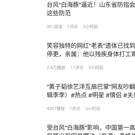
台风“白海豚”逼近！山东省防指
这些防范
301
阅读
1
评论
3小时前
笑容独特的网红“老表”遗体已找
停更，亲属：他以残疾身体打工
没装修（极目新闻 编辑：阿水）
2.6万
播放
11
评论
3小时前
“黄子韬徐艺洋互扇巴掌”网友吵翻
辑李李）#热点 #明星 #情侣 #夫
4507
播放
1
评论
3小时前
受台风“白海豚”影响，中国第一