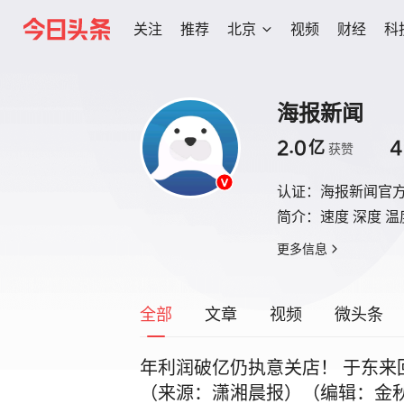
关注
推荐
北京
视频
财经
科
海报新闻
2.0
4
亿
获赞
认证：
海报新闻官
简介：
速度 深度 
更多信息
全部
文章
视频
微头条
年利润破亿仍执意关店！ 于东来
（来源：潇湘晨报）（编辑：金