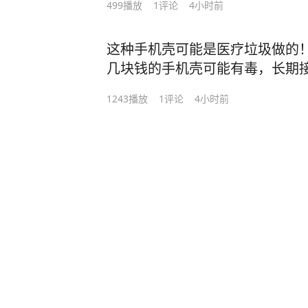
499
播放
1
评论
4小时前
这种手机壳可能是医疗垃圾做的
几块钱的手机壳可能有毒，长期
视频）编辑：阿水#手机壳#医疗
1243
播放
1
评论
4小时前