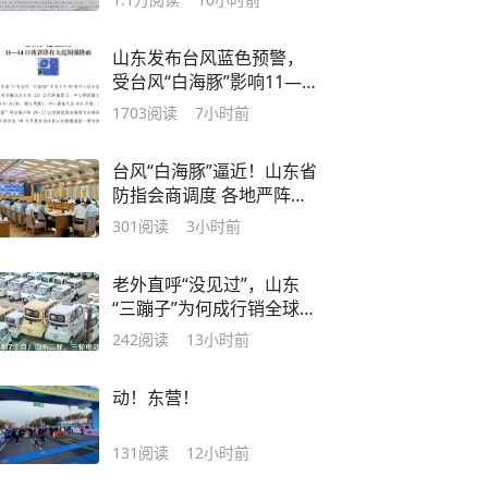
山东发布台风蓝色预警，
受台风“白海豚”影响11—
14日将有大范围强降雨
1703
阅读
7小时前
台风“白海豚”逼近！山东省
防指会商调度 各地严阵以
待做好这些防范
301
阅读
3小时前
老外直呼“没见过”，山东
“三蹦子”为何成行销全球时
尚新品
242
阅读
13小时前
动！东营！
131
阅读
12小时前