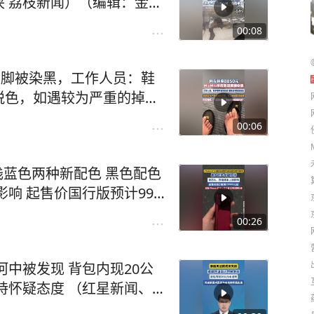
 荔枝新闻）（编辑：金
00:08
鞋双脚被染黑，工作人员：鞋
脱色，如遇较为严重的掉色
经视直播 编辑：阿水）#
00:06
色和浅蓝色两种新配色 黑色配色
响 起售价国行版预计999
少有12项主要升级 （荆楚网 编
00:26
中被发现 背包内现20公
持怀疑态度 （红星新闻、
辑：11）