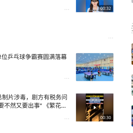
00:32
直单位乒乓球争霸赛圆满落幕
总制片涉毒，剧方有税务问
要不然又要出事” 《繁花》
容进行加工，非法对外公开
00:30
：11）