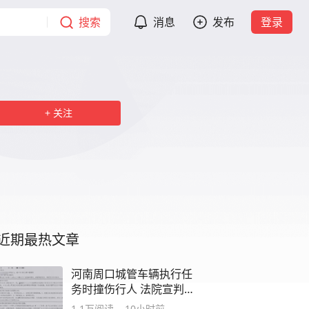
搜索
消息
发布
登录
关注
近期最热文章
河南周口城管车辆执行任
务时撞伤行人 法院宣判已
俩月赔偿仍未到位
1.1万
阅读
10小时前