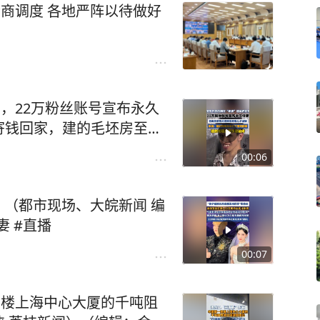
会商调度 各地严阵以待做好
到，22万粉丝账号宣布永久
寄钱回家，建的毛坯房至今
#老表#痛心
00:06
 （都市现场、大皖新闻 编
妻 #直播
00:07
高楼上海中心大厦的千吨阻