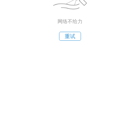
网络不给力
重试