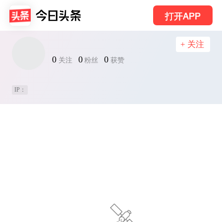
打开APP
+ 关注
0
0
0
关注
粉丝
获赞
IP：