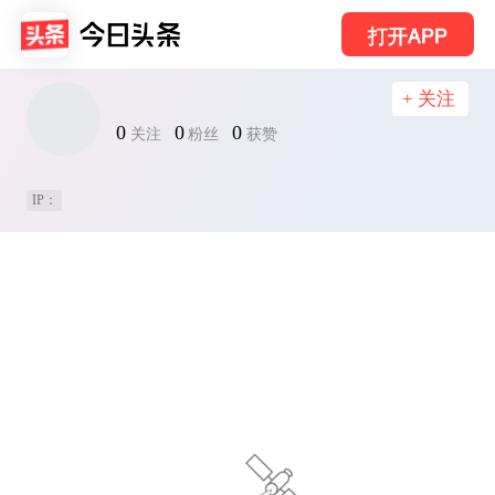
打开APP
+ 关注
0
0
0
关注
粉丝
获赞
IP：