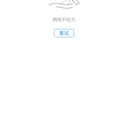
网络不给力
重试