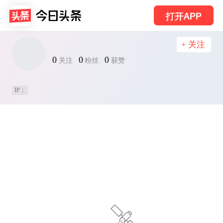
打开APP
+ 关注
0
0
0
关注
粉丝
获赞
IP：