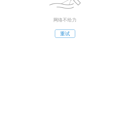
网络不给力
重试