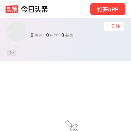
打开APP
+ 关注
0
0
0
关注
粉丝
获赞
IP：