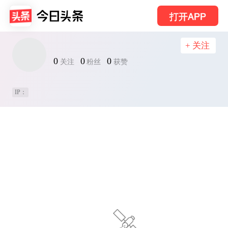
打开APP
+ 关注
0
0
0
关注
粉丝
获赞
IP：