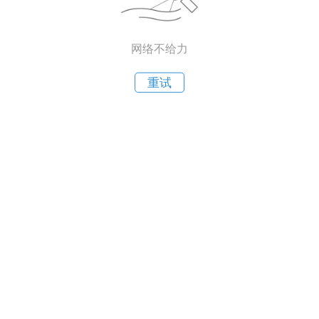
网络不给力
重试