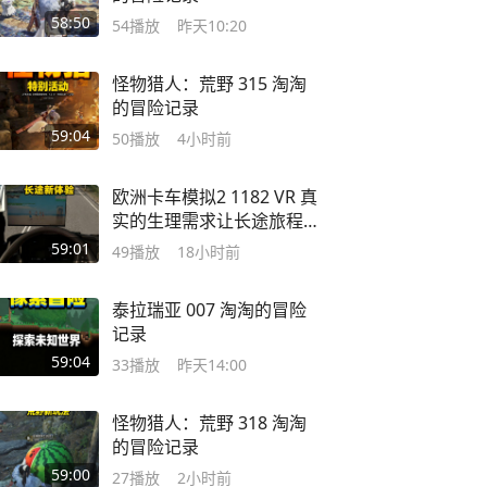
58:50
54
播放
昨天10:20
怪物猎人：荒野 315 淘淘
的冒险记录
59:04
50
播放
4小时前
欧洲卡车模拟2 1182 VR 真
实的生理需求让长途旅程
变得略有节奏
59:01
49
播放
18小时前
泰拉瑞亚 007 淘淘的冒险
记录
59:04
33
播放
昨天14:00
怪物猎人：荒野 318 淘淘
的冒险记录
59:00
27
播放
2小时前