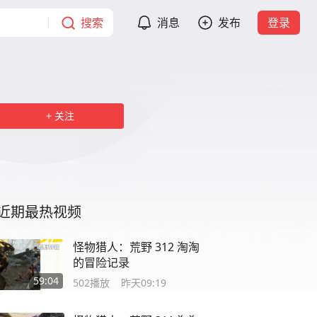
搜索
消息
发布
登录
关注
近期最热视频
怪物猎人：荒野 312 淘淘
的冒险记录
59:04
502
播放
昨天09:19