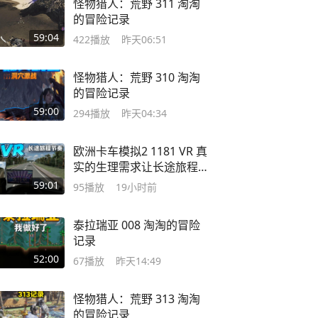
怪物猎人：荒野 311 淘淘
的冒险记录
59:04
422
播放
昨天06:51
怪物猎人：荒野 310 淘淘
的冒险记录
59:00
294
播放
昨天04:34
欧洲卡车模拟2 1181 VR 真
实的生理需求让长途旅程
变得略有节奏
59:01
95
播放
19小时前
泰拉瑞亚 008 淘淘的冒险
记录
52:00
67
播放
昨天14:49
怪物猎人：荒野 313 淘淘
的冒险记录