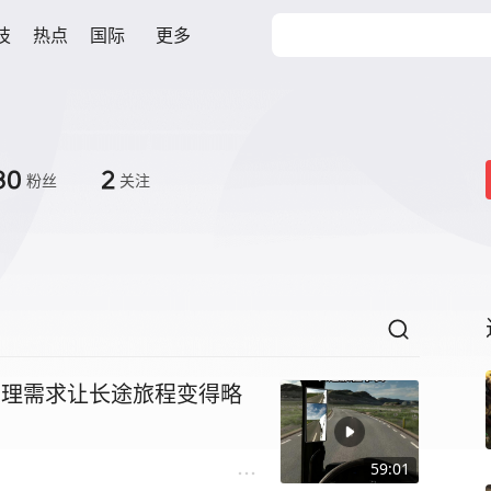
技
热点
国际
更多
80
2
粉丝
关注
实的生理需求让长途旅程变得略
59:01