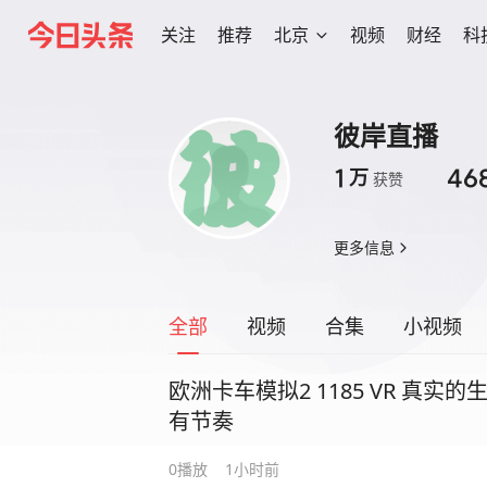
关注
推荐
北京
视频
财经
科
彼岸直播
1
46
万
获赞
更多信息
全部
视频
合集
小视频
欧洲卡车模拟2 1185 VR 真
有节奏
0
播放
1小时前