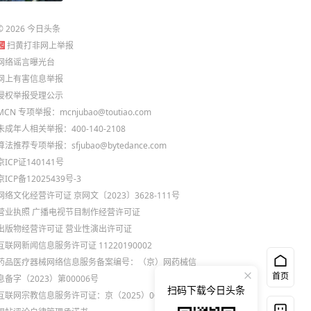
©
2026
今日头条
扫黄打非网上举报
网络谣言曝光台
网上有害信息举报
侵权举报受理公示
MCN 专项举报：mcnjubao@toutiao.com
未成年人相关举报：400-140-2108
算法推荐专项举报：sfjubao@bytedance.com
京ICP证140141号
京ICP备12025439号-3
网络文化经营许可证 京网文〔2023〕3628-111号
营业执照
广播电视节目制作经营许可证
出版物经营许可证
营业性演出许可证
互联网新闻信息服务许可证 11220190002
药品医疗器械网络信息服务备案编号：（京）网药械信
首页
息备字（2023）第00006号
扫码下载今日头条
互联网宗教信息服务许可证：京（2025）0000021