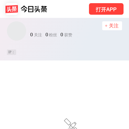
打开APP
+ 关注
0
0
0
关注
粉丝
获赞
IP：