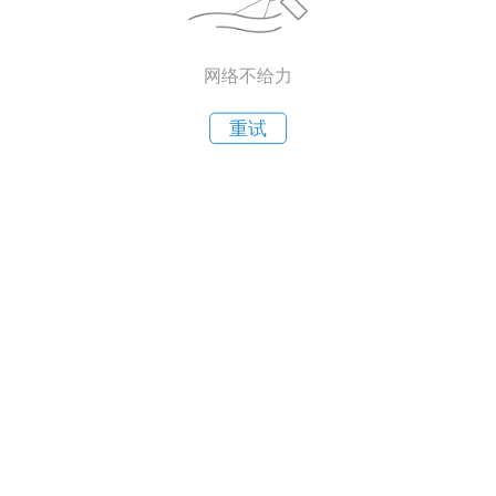
网络不给力
重试